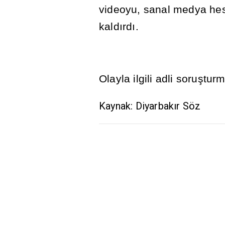
videoyu, sanal medya he
kald
ı
rd
ı
.
Olayla ilgili adli soru
ş
turm
Kaynak: Diyarbakır Söz