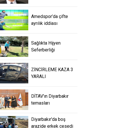
Amedspor’da çifte
ayrılık iddiası
Sağlıkta Hijyen
Seferberliği
ZİNCİRLEME KAZA 3
YARALI
DİTAV'ın Diyarbakır
temasları
Diyarbakır'da boş
arazide erkek cesedi