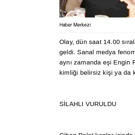
Haber Merkezi
Olay, dün saat 14.00 s
ı
ra
geldi. Sanal medya fenome
ayn
ı
zamanda e
ş
i Engin P
kimli
ğ
i belirsiz ki
ş
i ya da 
S
İ
LAHLI VURULDU