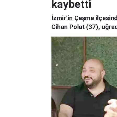
kaybetti
İzmir’in Çeşme ilçesin
Cihan Polat (37), uğradı