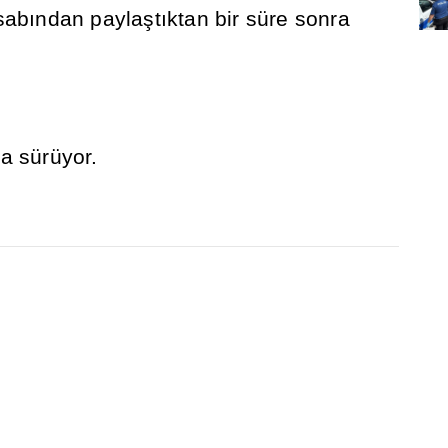
sab
ı
ndan payla
ş
t
ı
ktan bir süre sonra
a sürüyor.