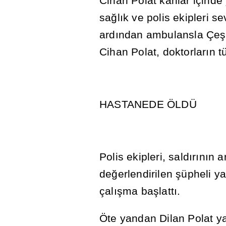
Cihan Polat kanlar içinde
sa
ğ
l
ı
k ve polis ekipleri se
ard
ı
ndan ambulansla Çe
ş
Cihan Polat, doktorlar
ı
n t
HASTANEDE ÖLDÜ
Polis ekipleri, sald
ı
r
ı
n
ı
n a
de
ğ
erlendirilen
ş
üpheli y
çal
ış
ma ba
ş
latt
ı
.
Öte yandan Dilan Polat y