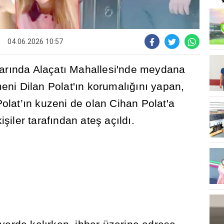
04.06.2026 10:57
lar
ı
nda Alaçat
ı
Mahallesi'nde meydana
ni Dilan Polat'
ı
n korumal
ığı
n
ı
yapan,
olat’
ı
n kuzeni de olan Cihan Polat'a
ki
ş
iler taraf
ı
ndan ate
ş
aç
ı
ld
ı
.