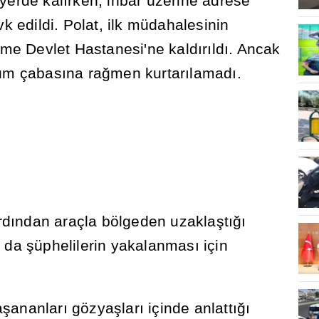
 yerde kal
ı
rken, ihbar üzerine adrese
vk edildi. Polat, ilk müdahalesinin
me Devlet Hastanesi'ne kald
ı
r
ı
ld
ı
. Ancak
üm çabas
ı
na ra
ğ
men kurtar
ı
lamad
ı
.
rd
ı
ndan araçla bölgeden uzakla
ş
t
ığı
a da
ş
üphelilerin yakalanmas
ı
için
a
ş
ananlar
ı
gözya
ş
lar
ı
içinde anlatt
ığı