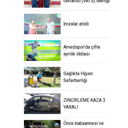
cerrahisi (VATS) tekniği
İmzalar atıldı
Amedspor’da çifte
ayrılık iddiası
Sağlıkta Hijyen
Seferberliği
ZİNCİRLEME KAZA 3
YARALI
Önce babaannesi ve