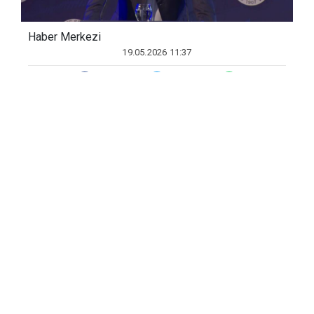
Haber Merkezi
19.05.2026 11:37
Fenerbahçe Spor Kulübü'nde 6-7 Haziran
tarihlerinde yapılacak Olağanüstü Seçimli
Genel Kurul Toplantısı'nda başkan adayı
olan Hakan Safi, sarı-lacivertli dernek
üyeleriyle yemekte bir araya geldi.
Etkinlikte daha sonra konuşma yapan
Safi, ekibiyle birlikte göreve hazır
olduklarını dile getirdi. Seçim
süreçlerinin birçok kişi tarafından stresli
olarak görüldüğünü ancak kendisinin bu