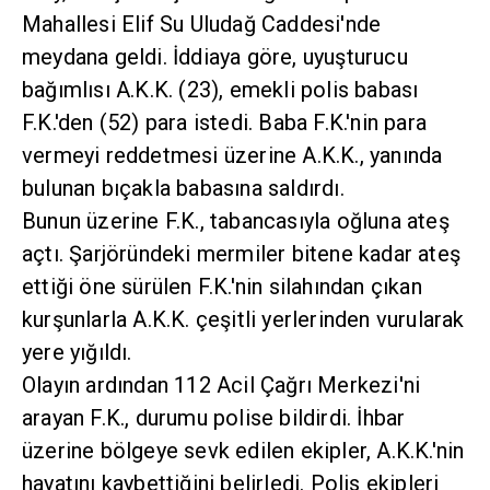
Mahallesi Elif Su Uludağ Caddesi'nde
meydana geldi. İddiaya göre, uyuşturucu
bağımlısı A.K.K. (23), emekli polis babası
F.K.'den (52) para istedi. Baba F.K.'nin para
vermeyi reddetmesi üzerine A.K.K., yanında
bulunan bıçakla babasına saldırdı.
Bunun üzerine F.K., tabancasıyla oğluna ateş
açtı. Şarjöründeki mermiler bitene kadar ateş
ettiği öne sürülen F.K.'nin silahından çıkan
kurşunlarla A.K.K. çeşitli yerlerinden vurularak
yere yığıldı.
Olayın ardından 112 Acil Çağrı Merkezi'ni
arayan F.K., durumu polise bildirdi. İhbar
üzerine bölgeye sevk edilen ekipler, A.K.K.'nin
hayatını kaybettiğini belirledi. Polis ekipleri