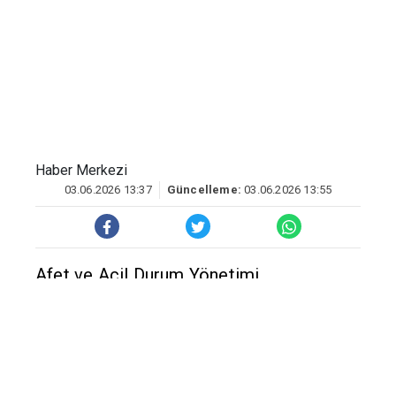
Haber Merkezi
03.06.2026 13:37
Güncelleme:
03.06.2026 13:55
Afet ve Acil Durum Yönetimi
Başkanlığının internet sitesinde yer alan
bilgiye göre, merkez üssü Pazarcık ilçesi
olan 4,4 büyüklüğünde sarsıntı kaydedildi.