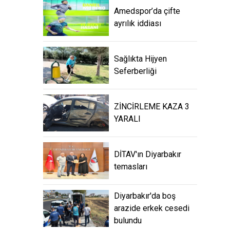
Amedspor’da çifte
ayrılık iddiası
Sağlıkta Hijyen
Seferberliği
ZİNCİRLEME KAZA 3
YARALI
DİTAV'ın Diyarbakır
temasları
Diyarbakır'da boş
arazide erkek cesedi
bulundu