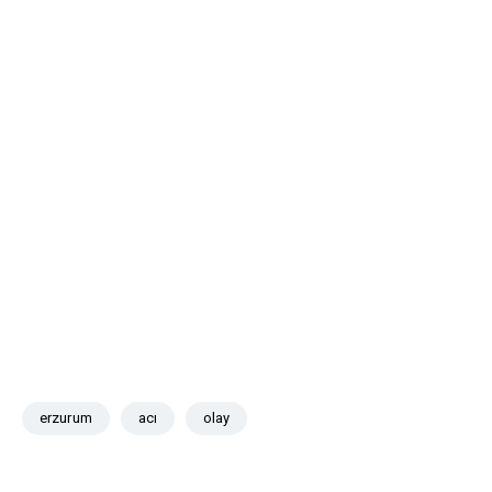
erzurum
acı
olay