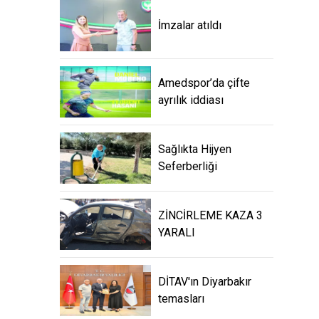
İmzalar atıldı
Amedspor’da çifte
ayrılık iddiası
Sağlıkta Hijyen
Seferberliği
ZİNCİRLEME KAZA 3
YARALI
DİTAV'ın Diyarbakır
temasları