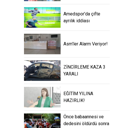
Amedspor’da çifte
ayrılık iddiası
Asm’ler Alarm Veriyor!
ZİNCİRLEME KAZA 3
YARALI
EĞİTİM YILINA
HAZIRLIK!
Önce babaannesi ve
dedesini öldürdü sonra