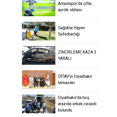
Amedspor’da çifte
ayrılık iddiası
Sağlıkta Hijyen
Seferberliği
ZİNCİRLEME KAZA 3
YARALI
DİTAV'ın Diyarbakır
temasları
Diyarbakır'da boş
arazide erkek cesedi
bulundu