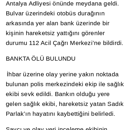
Antalya Adliyesi önünde meydana geldi.
Bulvar üzerindeki otobüs dura
ğı
n
ı
n
arkas
ı
nda yer alan bank üzerinde bir
ki
ş
inin hareketsiz yatt
ığı
n
ı
görenler
durumu 112 Acil Ça
ğ
r
ı
Merkezi’ne bildirdi.
BANKTA ÖLÜ BULUNDU
İ
hbar üzerine olay yerine yak
ı
n noktada
bulunan polis merkezindeki ekip ile sa
ğ
l
ı
k
ekibi sevk edildi. Bank
ı
n oldu
ğ
u yere
gelen sa
ğ
l
ı
k ekibi, hareketsiz yatan Sad
ı
k
Parlak’
ı
n hayat
ı
n
ı
kaybetti
ğ
ini belirledi.
Savc
ı
ve olay yeri inceleme ekibinin