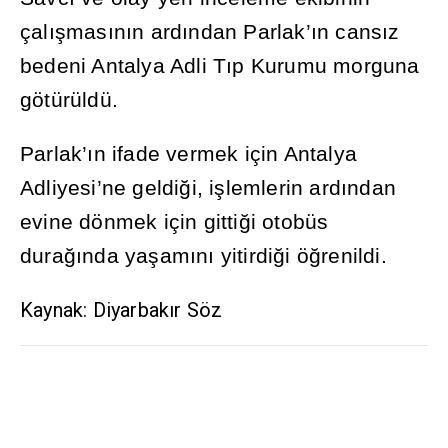
çal
ış
mas
ı
n
ı
n ard
ı
ndan Parlak’
ı
n cans
ı
z
bedeni Antalya Adli T
ı
p Kurumu morguna
götürüldü.
Parlak’
ı
n ifade vermek için Antalya
Adliyesi’ne geldi
ğ
i, i
ş
lemlerin ard
ı
ndan
evine dönmek için gitti
ğ
i otobüs
dura
ğı
nda ya
ş
am
ı
n
ı
yitirdi
ğ
i ö
ğ
renildi.
Kaynak: Diyarbakır Söz