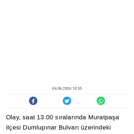
04.06.2026 10:55
Olay, saat 13.00 s
ı
ralar
ı
nda Muratpa
ş
a
ilçesi Dumlup
ı
nar Bulvar
ı
üzerindeki