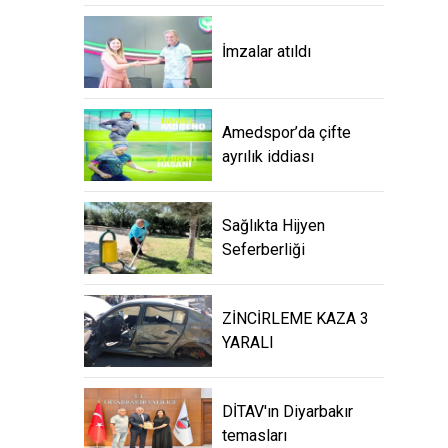
İmzalar atıldı
Amedspor’da çifte
ayrılık iddiası
Sağlıkta Hijyen
Seferberliği
ZİNCİRLEME KAZA 3
YARALI
DİTAV'ın Diyarbakır
temasları