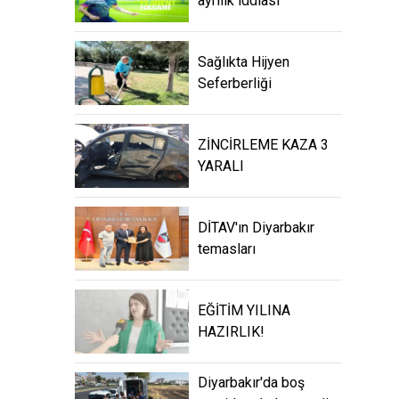
ayrılık iddiası
Sağlıkta Hijyen
Seferberliği
ZİNCİRLEME KAZA 3
YARALI
DİTAV'ın Diyarbakır
temasları
EĞİTİM YILINA
HAZIRLIK!
Diyarbakır'da boş