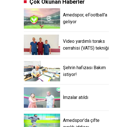
Çok Okunan Haberler
Amedspor, eFootball'a
geliyor
Video yardımlı toraks
cerrahisi (VATS) tekniği
Şehrin hafızası Bakım
istiyor!
İmzalar atıldı
Amedspor’da çifte