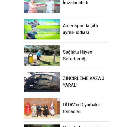
İmzalar atıldı
Amedspor’da çifte
ayrılık iddiası
Sağlıkta Hijyen
Seferberliği
ZİNCİRLEME KAZA 3
YARALI
DİTAV'ın Diyarbakır
temasları