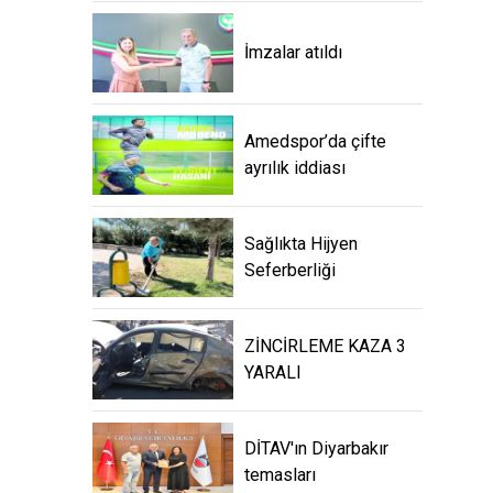
İmzalar atıldı
Amedspor’da çifte
ayrılık iddiası
Sağlıkta Hijyen
Seferberliği
ZİNCİRLEME KAZA 3
YARALI
DİTAV'ın Diyarbakır
temasları