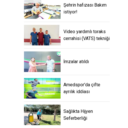
Video yardımlı toraks
cerrahisi (VATS) tekniği
İmzalar atıldı
Amedspor’da çifte
ayrılık iddiası
Sağlıkta Hijyen
Seferberliği
ZİNCİRLEME KAZA 3
YARALI