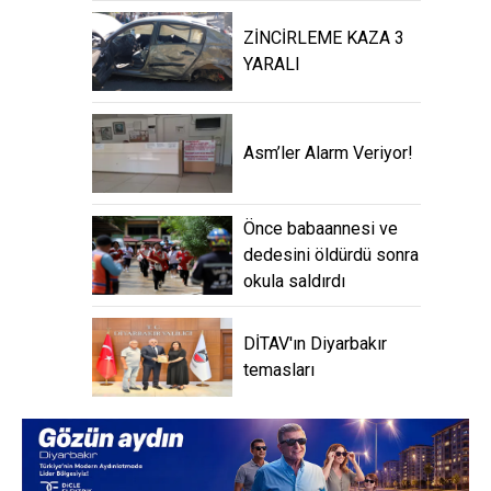
Asm’ler Alarm Veriyor!
Önce babaannesi ve
dedesini öldürdü sonra
okula saldırdı
DİTAV'ın Diyarbakır
temasları