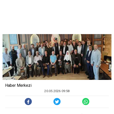
Haber Merkezi
20.05.2026 09:58
Hak ve Karde
ş
lik Hareketi,
İ
stanbul
DİYARBAKIR(SÖZ)-
Ümraniye’de sivil toplum kurulu
ş
u temsilcileri, i
ş
insanlar
ı
ve
kanaat önderlerinin kat
ı
l
ı
m
ı
yla bir isti
ş
are toplant
ı
s
ı
düzenledi.