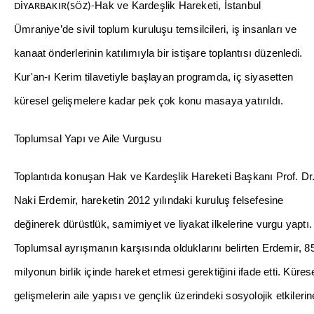
Kur'an-
ı
Kerim tilavetiyle ba
ş
layan programda, iç siyasetten
küresel geli
ş
melere kadar pek çok konu masaya yat
ı
r
ı
ld
ı
.
Toplumsal Yap
ı
ve Aile Vurgusu
Toplant
ı
da konu
ş
an Hak ve Karde
ş
lik Hareketi Ba
ş
kan
ı
Prof. Dr
Naki Erdemir, hareketin 2012 y
ı
l
ı
ndaki kurulu
ş
felsefesine
de
ğ
inerek dürüstlük, samimiyet ve liyakat ilkelerine vurgu yapt
ı
.
Toplumsal ayr
ış
man
ı
n kar
şı
s
ı
nda olduklar
ı
n
ı
belirten Erdemir, 8
milyonun birlik içinde hareket etmesi gerekti
ğ
ini ifade etti. Küres
geli
ş
melerin aile yap
ı
s
ı
ve gençlik üzerindeki sosyolojik etkilerin
dikkat çeken Erdemir, toplumsal dayan
ış
man
ı
n önemini "ayn
ı
gemideyiz" benzetmesiyle aktard
ı
.
Küresel Geli
ş
meler ve Kadrola
ş
ma Mesaj
ı