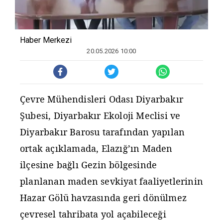
20.05.2026 10:00
Çevre Mühendisleri Odası Diyarbakır
Şubesi, Diyarbakır Ekoloji Meclisi ve
Diyarbakır Barosu tarafından yapılan
ortak açıklamada, Elazığ’ın Maden
ilçesine bağlı Gezin bölgesinde
planlanan maden sevkiyat faaliyetlerinin
Hazar Gölü havzasında geri dönülmez
çevresel tahribata yol açabileceği
belirtildi. Açıklamada, bölgedeki ağaç
kesimlerinin ve altyapı çalışmalarının
durdurulması çağrısı yapıldı.