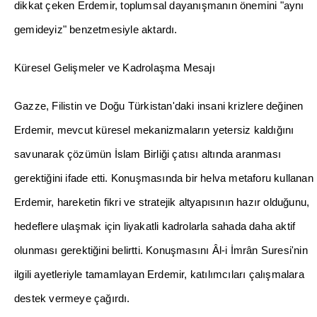
Gazze, Filistin ve Do
ğ
u Türkistan'daki insani krizlere de
ğ
inen
Erdemir, mevcut küresel mekanizmalar
ı
n yetersiz kald
ığı
n
ı
savunarak çözümün
İ
slam Birli
ğ
i çat
ı
s
ı
alt
ı
nda aranmas
ı
gerekti
ğ
ini ifade etti. Konu
ş
mas
ı
nda bir helva metaforu kullanan
Erdemir, hareketin fikri ve stratejik altyap
ı
s
ı
n
ı
n haz
ı
r oldu
ğ
unu,
hedeflere ula
ş
mak için liyakatli kadrolarla sahada daha aktif
olunmas
ı
gerekti
ğ
ini belirtti. Konu
ş
mas
ı
n
ı
Âl-i
İ
mrân Suresi'nin
ilgili ayetleriyle tamamlayan Erdemir, kat
ı
l
ı
mc
ı
lar
ı
çal
ış
malara
destek vermeye ça
ğı
rd
ı
.
Kaynak: Diyarbakır Söz