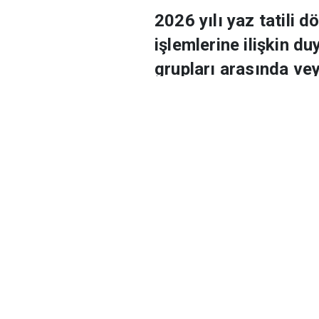
Öğretmenler
2026 yılı yaz tatili
işlemlerine ilişkin d
grupları arasında vey
başvurusunda buluna