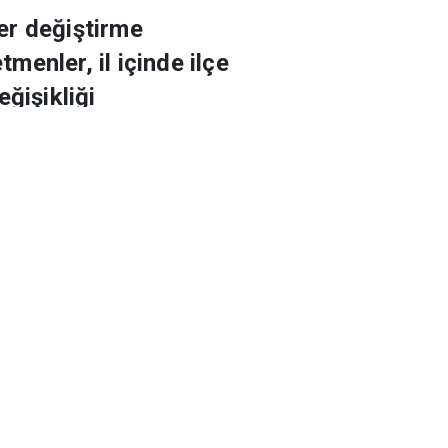
yayımlandı
er değiştirme
menler, il içinde ilçe
eğişikliği