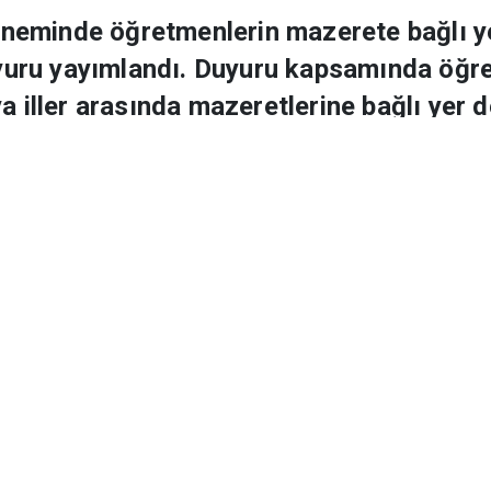
 için başvuru duyurusu 
 döneminde öğretmenlerin mazerete bağlı y
uyuru yayımlandı. Duyuru kapsamında öğret
a iller arasında mazeretlerine bağlı yer d
bilecek.