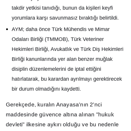
takdir yetkisi tan
ı
d
ığı
, bunun da ki
ş
ileri keyfi
yorumlara kar
şı
savunmas
ı
z b
ı
rakt
ığı
belirtildi.
AYM; daha önce Türk Mühendis ve Mimar
Odalar
ı
Birli
ğ
i (TMMOB), Türk Veteriner
Hekimleri Birli
ğ
i, Avukatl
ı
k ve Türk Di
ş
Hekimleri
Birli
ğ
i kanunlar
ı
nda yer alan benzer mu
ğ
lak
disiplin düzenlemelerini de iptal etti
ğ
ini
hat
ı
rlatarak, bu karardan ayr
ı
lmay
ı
gerektirecek
bir durum olmad
ığı
n
ı
kaydetti.
Gerekçede, kural
ı
n Anayasa'n
ı
n 2'nci
maddesinde güvence alt
ı
na al
ı
nan "hukuk
devleti" ilkesine ayk
ı
r
ı
oldu
ğ
u ve bu nedenle