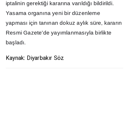
iptalinin gerekti
ğ
i karar
ı
na var
ı
ld
ığı
bildirildi.
Yasama organ
ı
na yeni bir düzenleme
yapmas
ı
için tan
ı
nan dokuz ayl
ı
k süre, karar
ı
n
Resmi Gazete'de yay
ı
mlanmas
ı
yla birlikte
ba
ş
lad
ı
.
Kaynak: Diyarbakır Söz