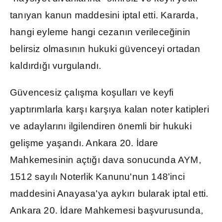
tan
ı
yan kanun maddesini iptal etti. Kararda,
hangi eyleme hangi cezan
ı
n verilece
ğ
inin
belirsiz olmas
ı
n
ı
n hukuki güvenceyi ortadan
kald
ı
rd
ığı
vurguland
ı
.
Güvencesiz çal
ış
ma ko
ş
ullar
ı
ve keyfi
yapt
ı
r
ı
mlarla kar
şı
kar
şı
ya kalan noter katipleri
ve adaylar
ı
n
ı
ilgilendiren önemli bir hukuki
geli
ş
me ya
ş
and
ı
. Ankara 20.
İ
dare
Mahkemesinin açt
ığı
dava sonucunda AYM,
1512 say
ı
l
ı
Noterlik Kanunu'nun 148'inci
maddesini Anayasa'ya ayk
ı
r
ı
bularak iptal etti.
Ankara 20.
İ
dare Mahkemesi ba
ş
vurusunda,