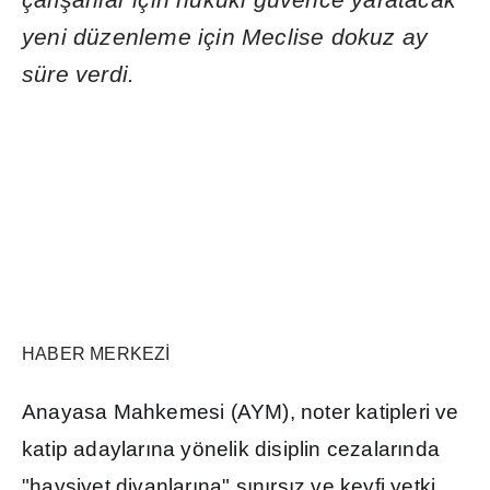
yeni düzenleme için Meclise dokuz ay
süre verdi.
HABER MERKEZ
İ
Anayasa Mahkemesi (AYM), noter katipleri ve
katip adaylar
ı
na yönelik disiplin cezalar
ı
nda
"haysiyet divanlar
ı
na" s
ı
n
ı
rs
ı
z ve keyfi yetki