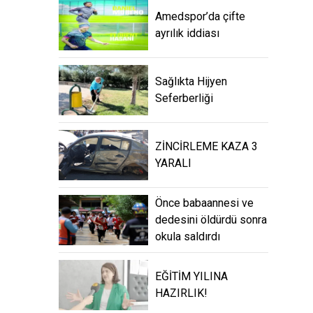
Amedspor’da çifte
ayrılık iddiası
Sağlıkta Hijyen
Seferberliği
ZİNCİRLEME KAZA 3
YARALI
Önce babaannesi ve
dedesini öldürdü sonra
okula saldırdı
EĞİTİM YILINA
HAZIRLIK!