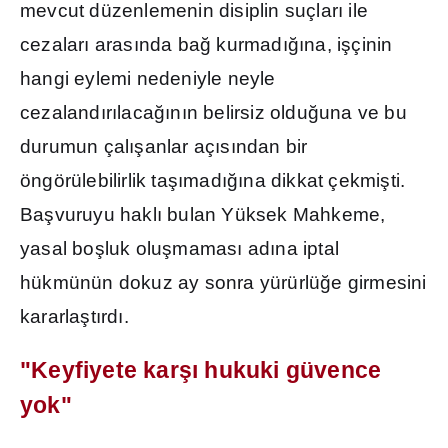
mevcut düzenlemenin disiplin suçlar
ı
ile
cezalar
ı
aras
ı
nda ba
ğ
kurmad
ığı
na, i
ş
çinin
hangi eylemi nedeniyle neyle
cezaland
ı
r
ı
laca
ğı
n
ı
n belirsiz oldu
ğ
una ve bu
durumun çal
ış
anlar aç
ı
s
ı
ndan bir
öngörülebilirlik ta
şı
mad
ığı
na dikkat çekmi
ş
ti.
Ba
ş
vuruyu hakl
ı
bulan Yüksek Mahkeme,
yasal bo
ş
luk olu
ş
mamas
ı
ad
ı
na iptal
hükmünün dokuz ay sonra yürürlü
ğ
e girmesini
kararla
ş
t
ı
rd
ı
.
"Keyfiyete kar
şı
hukuki güvence
yok"