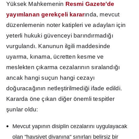
Yüksek Mahkemenin
Resmi Gazete'de
yay
ı
mlanan gerekçeli karar
ı
nda, mevcut
düzenlemenin noter katipleri ve adaylar
ı
için
yeterli hukuki güvenceyi bar
ı
nd
ı
rmad
ığı
vurguland
ı
. Kanunun ilgili maddesinde
uyarma, k
ı
nama, ücretten kesme ve
meslekten ç
ı
karma cezalar
ı
n
ı
n s
ı
raland
ığı
ancak hangi suçun hangi cezay
ı
do
ğ
uraca
ğı
n
ı
n netle
ş
tirilmedi
ğ
i ifade edildi.
Kararda öne ç
ı
kan di
ğ
er önemli tespitler
ş
unlar oldu:
Mevcut yap
ı
n
ı
n disiplin cezalar
ı
n
ı
uygulayacak
olan "haysiyet divan
ı
na" s
ı
n
ı
rlar
ı
belirsiz bir