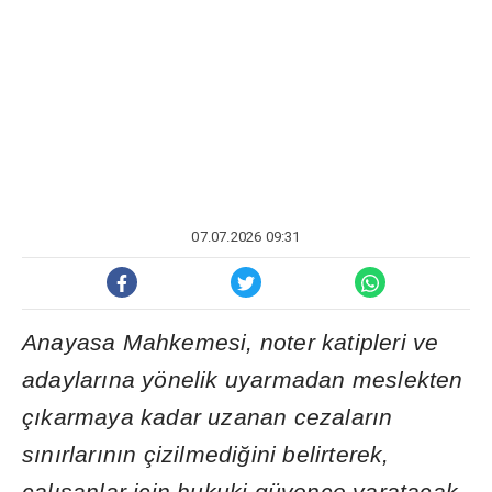
07.07.2026 09:31
Anayasa Mahkemesi, noter katipleri ve
adaylar
ı
na yönelik uyarmadan meslekten
ç
ı
karmaya kadar uzanan cezalar
ı
n
s
ı
n
ı
rlar
ı
n
ı
n çizilmedi
ğ
ini belirterek,
çal
ış
anlar için hukuki güvence yaratacak