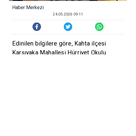
Haber Merkezi
24.05.2026 09:11
Edinilen bilgilere göre, Kahta ilçesi
Karşıyaka Mahallesi Hürriyet Okulu
yanında iki grup arasında henüz
belirlenemeyen nedenlerden dolayı
tartışma çıktı. Tartışma kısa sürede
bıçaklı kavgaya dönüştü. Kavgada U.N.K.
(15) bıçakla yaralanırken, Z.A.K. (17), H.K.
(17) ve H.K. (17) ise darp sonucu
yaralandı. İhbar üzerine olay yerine çok
sayıda polis ve 112 Acil Sağlık ekibi sevk
edildi. Yaralılar, sağlık ekiplerinin olay