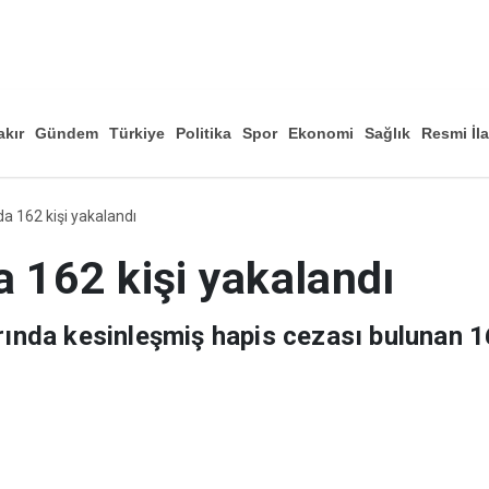
akır
Gündem
Türkiye
Politika
Spor
Ekonomi
Sağlık
Resmi İl
Düny
da 162 kişi yakalandı
a 162 kişi yakalandı
arında kesinleşmiş hapis cezası bulunan 1