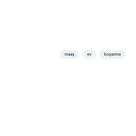
maaş
ev
boşanma