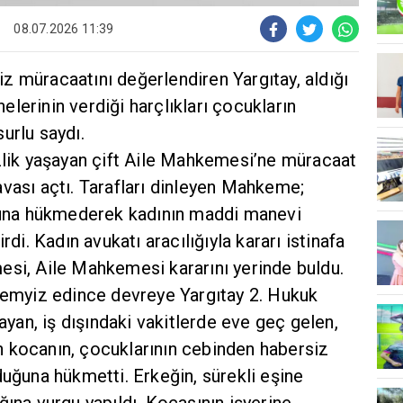
08.07.2026 11:39
z müracaatını değerlendiren Yargıtay, aldığı
lerinin verdiği harçlıkları çocukların
urlu saydı.
izlik yaşayan çift Aile Mahkemesi’ne müracaat
vası açtı. Tarafları dinleyen Mahkeme;
uğuna hükmederek kadının maddi manevi
rdi. Kadın avukatı aracılığıyla kararı istinafa
esi, Aile Mahkemesi kararını yerinde buldu.
 temyiz edince devreye Yargıtay 2. Hukuk
mayan, iş dışındaki vakitlerde eve geç gelen,
 kocanın, çocuklarının cebinden habersiz
duğuna hükmetti. Erkeğin, sürekli eşine
ğına vurgu yapıldı. Kocasının işyerine