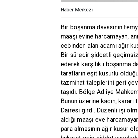
Haber Merkezi
Bir boşanma davasının temyi
maaşı evine harcamayan, anne
cebinden alan adamı ağır kus
Bir süredir şiddetli geçims
ederek karşılıklı boşanma da
tarafların eşit kusurlu old
tazminat taleplerini geri çevi
taşıdı. Bölge Adliye Mahkem
Bunun üzerine kadın, kararı
Dairesi girdi. Düzenli işi ol
aldığı maaşı eve harcamayan
para almasının ağır kusur ol
hakaret edip şiddet uyguladı