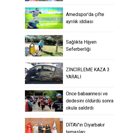
Amedspor’da çifte
ayrılık iddiası
Sağlıkta Hijyen
Seferberliği
ZİNCİRLEME KAZA 3
YARALI
Önce babaannesi ve
dedesini öldürdü sonra
okula saldırdı
DİTAV'ın Diyarbakır
temasları