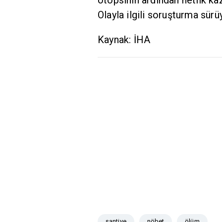
Olayla ilgili soruşturma sürü
Kaynak: İHA
şantiye
nöbet
ölüm