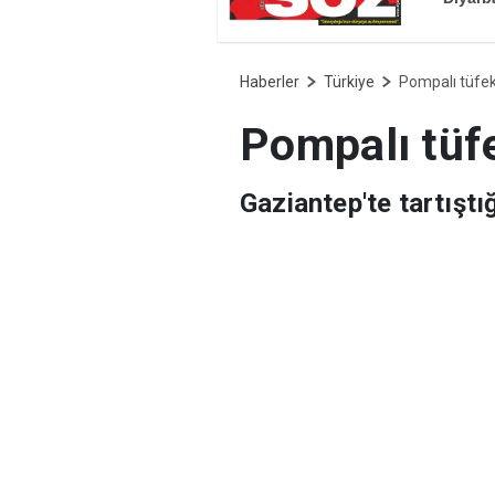
Haberler
Türkiye
Pompalı tüfek
Pompalı tüf
Gaziantep'te tartıştı
yaşındaki baba hayatı
Müdürlüğü Cinayet Bü