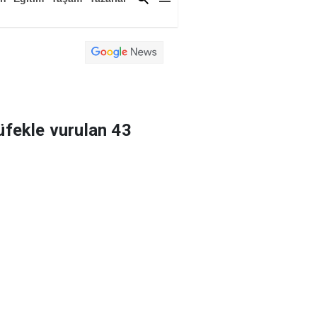
a
Magazin
Arşiv
üfekle vurulan 43
onrası Asayiş Şube