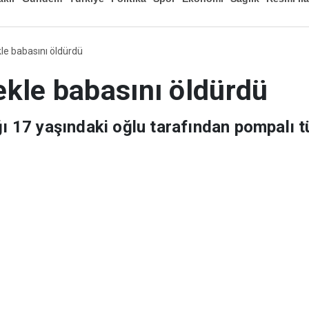
Düny
le babasını öldürdü
ekle babasını öldürdü
ğı 17 yaşındaki oğlu tarafından pompalı t
nı kaybetti. Katil zanlısı oğul ise olay s
ro Amirliği ekiplerince yakalandı.