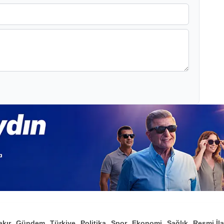
akır
Gündem
Türkiye
Politika
Spor
Ekonomi
Sağlık
Resmi İl