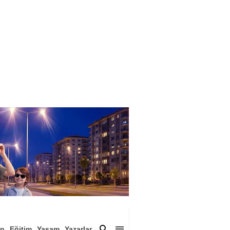
an
Eğitim
Yaşam
Yazarlar