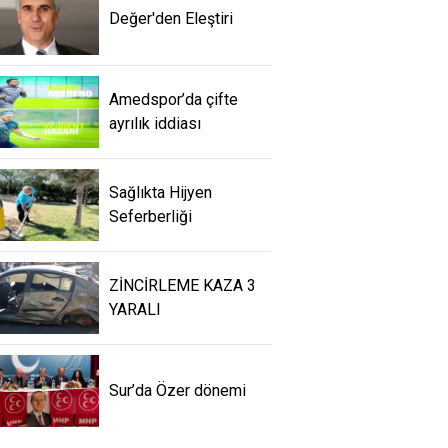
Değer'den Eleştiri
Amedspor’da çifte
ayrılık iddiası
Sağlıkta Hijyen
Seferberliği
ZİNCİRLEME KAZA 3
YARALI
Sur’da Özer dönemi