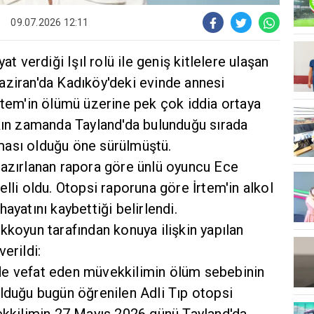
09.07.2026 12:11
at verdiği Işıl rolü ile geniş kitlelere ulaşan
aziran'da Kadıköy'deki evinde annesi
rtem'in ölümü üzerine pek çok iddia ortaya
akın zamanda Tayland'da bulunduğu sırada
ması olduğu öne sürülmüştü.
hazırlanan rapora göre ünlü oyuncu Ece
elli oldu. Otopsi raporuna göre İrtem'in alkol
ayatını kaybettiği belirlendi.
kkoyun tarafından konuya ilişkin yapılan
erildi:
de vefat eden müvekkilimin ölüm sebebinin
olduğu bugün öğrenilen Adli Tıp otopsi
vekkilimin 27 Mayıs 2026 günü Tayland'da