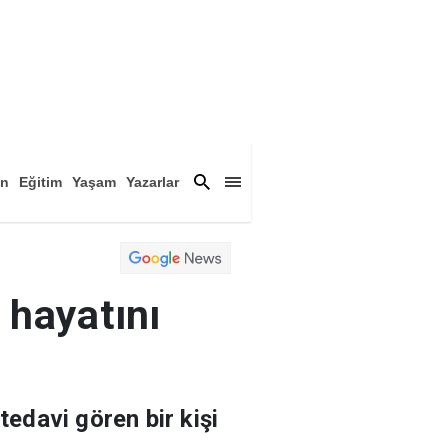
an
Eğitim
Yaşam
Yazarlar
a
Magazin
Arşiv
 hayatını