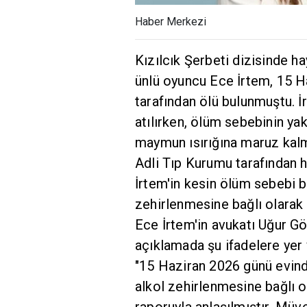
Haber Merkezi
Kızılcık Şerbeti dizisinde hay
ünlü oyuncu Ece İrtem, 15 H
tarafından ölü bulunmuştu. İ
atılırken, ölüm sebebinin y
maymun ısırığına maruz kal
Adli Tıp Kurumu tarafından 
İrtem'in kesin ölüm sebebi b
zehirlenmesine bağlı olarak h
Ece İrtem'in avukatı Uğur Gö
açıklamada şu ifadelere yer v
"15 Haziran 2026 günü evin
alkol zehirlenmesine bağlı 
raporuyla anlaşılmıştır. Mü