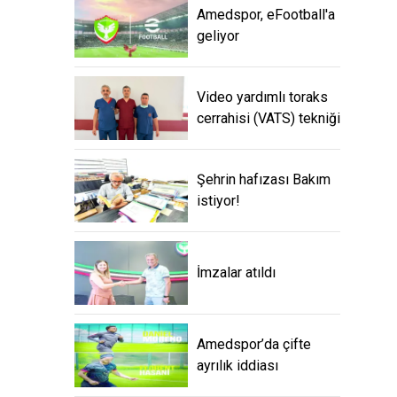
Amedspor, eFootball'a
geliyor
Video yardımlı toraks
cerrahisi (VATS) tekniği
Şehrin hafızası Bakım
istiyor!
İmzalar atıldı
Amedspor’da çifte
ayrılık iddiası