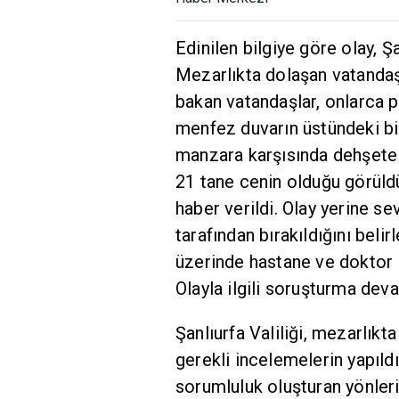
Edinilen bilgiye göre olay, Ş
Mezarlıkta dolaşan vatandaşl
bakan vatandaşlar, onlarca pl
menfez duvarın üstündeki bi
manzara karşısında dehşete d
21 tane cenin olduğu görüld
haber verildi. Olay yerine se
tarafından bırakıldığını beli
üzerinde hastane ve doktor i
Olayla ilgili soruşturma dev
Şanlıurfa Valiliği, mezarlıkta
gerekli incelemelerin yapıld
sorumluluk oluşturan yönler