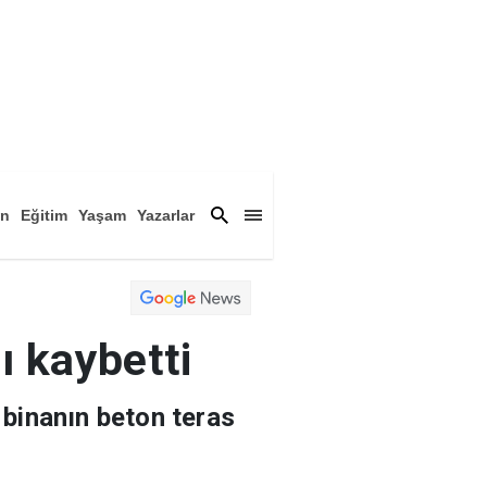
an
Eğitim
Yaşam
Yazarlar
a
Magazin
Arşiv
ı kaybetti
 binanın beton teras