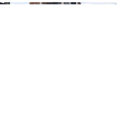
şındaki genç kız hayatını kaybetti.
Ço
17.05.2026 08:56