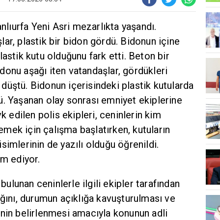
anlıurfa Yeni Asri mezarlıkta yaşandı.
ar, plastik bir bidon gördü. Bidonun içine
astik kutu olduğunu fark etti. Beton bir
donu aşağı iten vatandaşlar, gördükleri
üştü. Bidonun içerisindeki plastik kutularda
ü. Yaşanan olay sonrası emniyet ekiplerine
vk edilen polis ekipleri, ceninlerin kim
rlemek için çalışma başlatırken, kutuların
simlerinin de yazılı olduğu öğrenildi.
am ediyor.
 bulunan ceninlerle ilgili ekipler tarafından
ığını, durumun açıklığa kavuşturulması ve
inin belirlenmesi amacıyla konunun adli