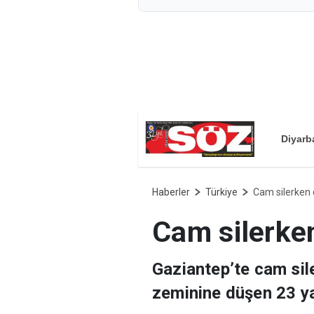
Diyarb
Haberler
Türkiye
Cam silerken 
Cam silerken
Gaziantep’te cam sil