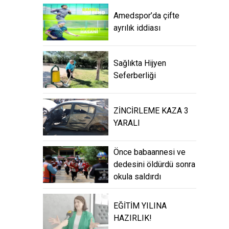
Amedspor’da çifte
ayrılık iddiası
Sağlıkta Hijyen
Seferberliği
ZİNCİRLEME KAZA 3
YARALI
Önce babaannesi ve
dedesini öldürdü sonra
okula saldırdı
EĞİTİM YILINA
HAZIRLIK!