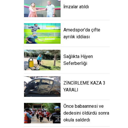
İmzalar atıldı
Amedspor’da çifte
ayrılık iddiası
Sağlıkta Hijyen
Seferberliği
ZİNCİRLEME KAZA 3
YARALI
Önce babaannesi ve
dedesini öldürdü sonra
okula saldırdı