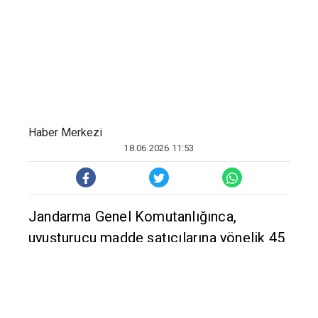
Haber Merkezi
18.06.2026 11:53
Jandarma Genel Komutanlığınca,
uyuşturucu madde satıcılarına yönelik 45
ilde düzenlenen "Narko Pars"
operasyonlarında; 352 şüpheli yakalandı.