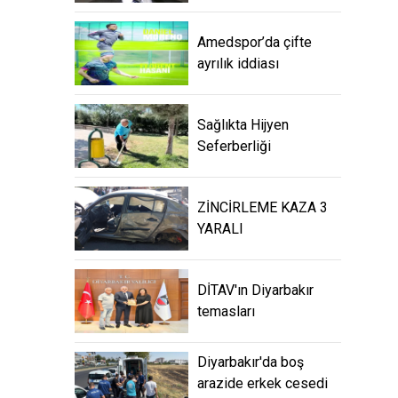
Amedspor’da çifte
ayrılık iddiası
Sağlıkta Hijyen
Seferberliği
ZİNCİRLEME KAZA 3
YARALI
DİTAV'ın Diyarbakır
temasları
Diyarbakır'da boş
arazide erkek cesedi