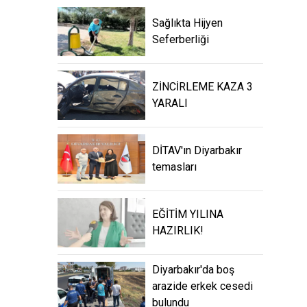
Sağlıkta Hijyen
Seferberliği
ZİNCİRLEME KAZA 3
YARALI
DİTAV'ın Diyarbakır
temasları
EĞİTİM YILINA
HAZIRLIK!
Diyarbakır'da boş
arazide erkek cesedi
bulundu