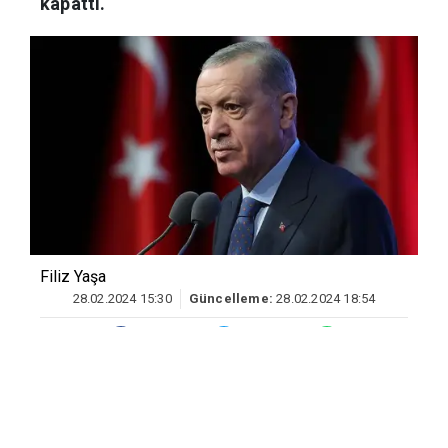
kapattı.
Filiz Yaşa
28.02.2024 15:30
Güncelleme:
28.02.2024 18:54
Emekliye seyyanen zam talebiyle ilgili
konuşan
Cumhurbaşkanı Erdoğan
, "2024