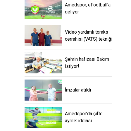
Amedspor, eFootball'a
geliyor
Video yardımlı toraks
cerrahisi (VATS) tekniği
Şehrin hafızası Bakım
istiyor!
İmzalar atıldı
Amedspor’da çifte
ayrılık iddiası