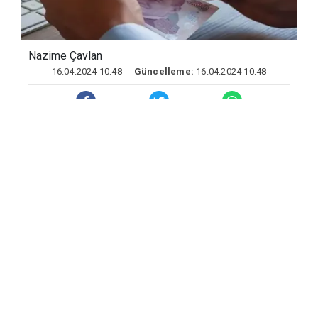
Nazime Çavlan
16.04.2024 10:48
Güncelleme:
16.04.2024 10:48
Nisan ayının gelmesiyle beraber özellikle
emekli vatandaşlar tarafından
promosyon oranları araştırılmaktadır.
Hem emeklilere verilen hem de kamu
kurum ve kuruluşları tarafından belirlenen
anlaşmalar ve oranlar kapsamında
promosyonlar verilmektedir. Bu
promosyonlar bankadan bankaya ve
kurumdan kuruma değişiklik