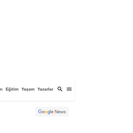
an
Eğitim
Yaşam
Yazarlar
a
Magazin
Arşiv