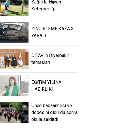
Sağlıkta Hijyen
Seferberliği
ZİNCİRLEME KAZA 3
YARALI
DİTAV'ın Diyarbakır
temasları
EĞİTİM YILINA
HAZIRLIK!
Önce babaannesi ve
dedesini öldürdü sonra
okula saldırdı