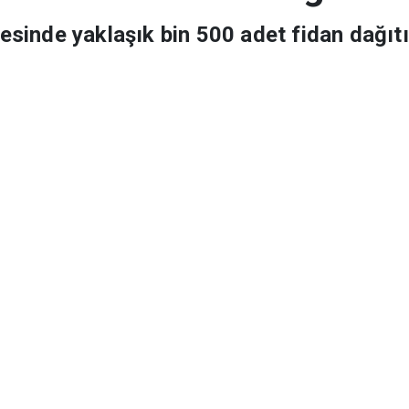
 500 adet fidan dağıtıldı
lçesinde yaklaşık bin 500 adet fidan dağıtı
Ço