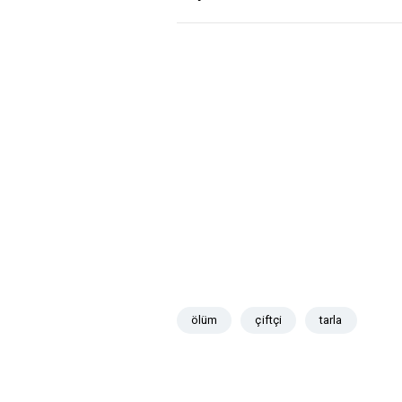
ölüm
çiftçi
tarla