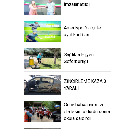
İmzalar atıldı
Amedspor’da çifte
ayrılık iddiası
Sağlıkta Hijyen
Seferberliği
ZİNCİRLEME KAZA 3
YARALI
Önce babaannesi ve
dedesini öldürdü sonra
okula saldırdı