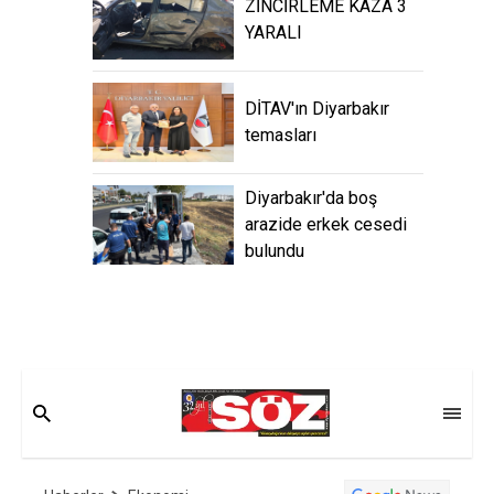
ZİNCİRLEME KAZA 3
YARALI
DİTAV'ın Diyarbakır
temasları
Diyarbakır'da boş
arazide erkek cesedi
bulundu