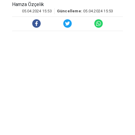
Hamza Özçelik
05.04.2024 15:53
Güncelleme:
05.04.2024 15:53
Sigaraya yapılan zamların devlete vergi
kaybı olarak yansıdığına dikkat çeken
Türkiye Esnaf ve Sanatkarları
Konfederasyonu (TESK) Genel Başkanı
Bendevi Palandöken, “Firmaların 4
Nisan’da açıkladığı zamlı sigara fiyatları
ile en pahalı sigara geçtiğimiz yıl 36 lira
iken şu anda 69 lira oldu.
Son 1 yıl içerisinde sigaraya yüzde 95
zam geldi. Durumun böyle olması