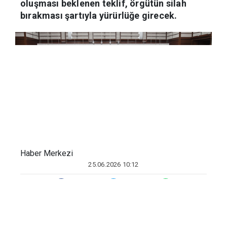
teknik detayları netleşti. 10-11 maddeden
oluşması beklenen teklif, örgütün silah
bırakması şartıyla yürürlüğe girecek.
Haber Merkezi
25.06.2026 10:12
BBC News’
ı
n
haberine
göre, iktidar