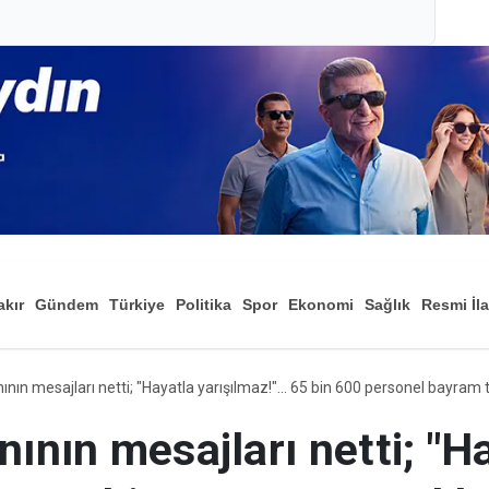
akır
Gündem
Türkiye
Politika
Spor
Ekonomi
Sağlık
Resmi İl
Düny
nının mesajları netti; "H