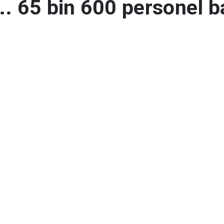
... 65 bin 600 personel b
hada
erlikaya, 9 günlük Ramazan Bayramı tatil
ymaları konusunda uyarıda bulundu. Bakan 
rfiyen uyalım, aşırı hız yapmayalım. Araç
et kemeri takmayı ihmal etmeyelim” ded