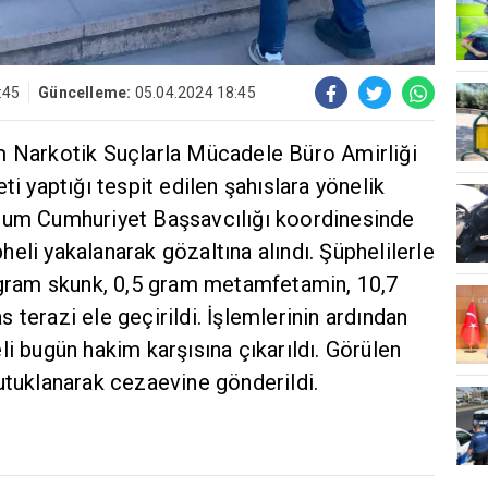
:45
Güncelleme:
05.04.2024 18:45
m Narkotik Suçlarla Mücadele Büro Amirliği
ti yaptığı tespit edilen şahıslara yönelik
rum Cumhuriyet Başsavcılığı koordinesinde
eli yakalanarak gözaltına alındı. Şüphelilerle
1 gram skunk, 0,5 gram metamfetamin, 10,7
 terazi ele geçirildi. İşlemlerinin ardından
li bugün hakim karşısına çıkarıldı. Görülen
utuklanarak cezaevine gönderildi.