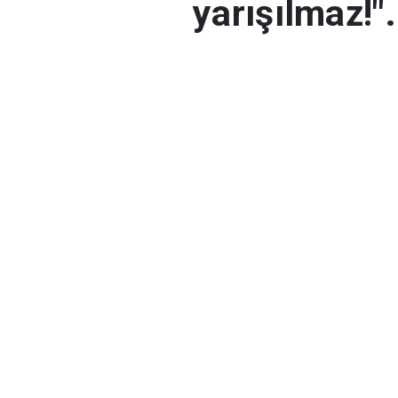
yarışılmaz!"
boyunca sa
İçişleri Bakanı Ali Y
trafik kurallarına u
kurallarına lütfen ha
otobüslerde de emniy