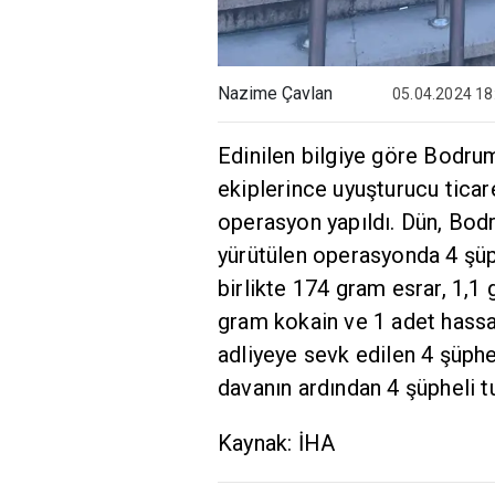
Nazime Çavlan
05.04.2024 18
Edinilen bilgiye göre Bodru
ekiplerince uyuşturucu ticare
operasyon yapıldı. Dün, Bod
yürütülen operasyonda 4 şüph
birlikte 174 gram esrar, 1,
gram kokain ve 1 adet hassas
adliyeye sevk edilen 4 şüphe
davanın ardından 4 şüpheli t
Kaynak: İHA