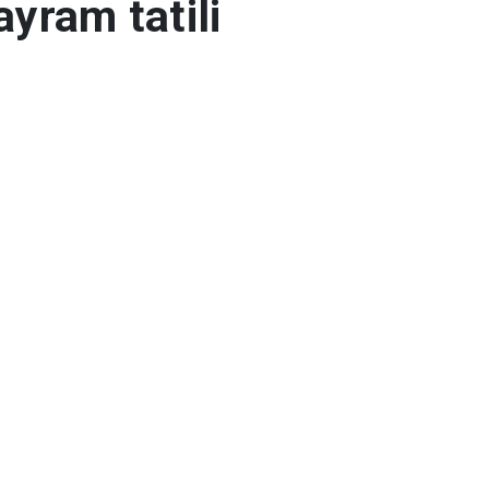
ayram tatili
i öncesi vatandaşlara
Yerlikaya, "Trafik
larımızda da
i.