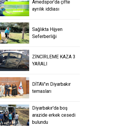
Amedspor’da çifte
ayrılık iddiası
Sağlıkta Hijyen
Seferberliği
ZİNCİRLEME KAZA 3
YARALI
DİTAV'ın Diyarbakır
temasları
Diyarbakır'da boş
arazide erkek cesedi
bulundu