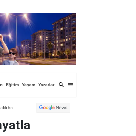
an
Eğitim
Yaşam
Yazarlar
a
Magazin
Arşiv
İçişleri Bakanının mesajları netti; "Hayatla yarışılmaz!"... 65 bin 600 personel bayram tatili boyunca sahada
ayatla