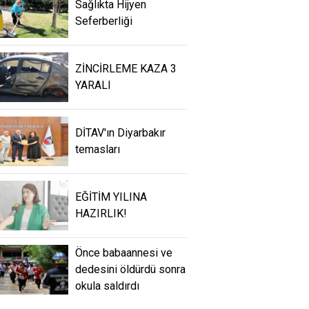
Sağlıkta Hijyen
Seferberliği
ZİNCİRLEME KAZA 3
YARALI
DİTAV'ın Diyarbakır
temasları
EĞİTİM YILINA
HAZIRLIK!
Önce babaannesi ve
dedesini öldürdü sonra
okula saldırdı