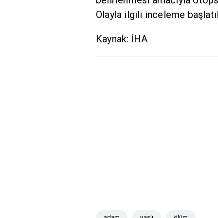
Olayla ilgili inceleme başlatıl
Kaynak: İHA
adam
yaşlı
ölüm