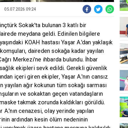
05.07.2026 09:24
nçtürk Sokak'ta bulunan 3 katlı bir
dairede meydana geldi. Edinilen bilgilere
yaşındaki KOAH hastası Yaşar A.'dan yaklaşık
komşuları, daireden sokağa kadar yayılan
Çağrı Merkezi'ne ihbarda bulundu. İhbar
sağlık ekipleri sevk edildi. Gerekli güvenlik
ndan içeri giren ekipler, Yaşar A.'nın cansız
den yayılan ağır kokunun tüm sokağı sarması
mşuların ve sokaktan geçen vatandaşların
maske takmak zorunda kaldıkları görüldü.
 A.'nın cenazesi, olay yerinde yapılan
rinin ardından kesin ölüm nedeninin
i yapılmak üzere hastane morguna kaldırıldı.