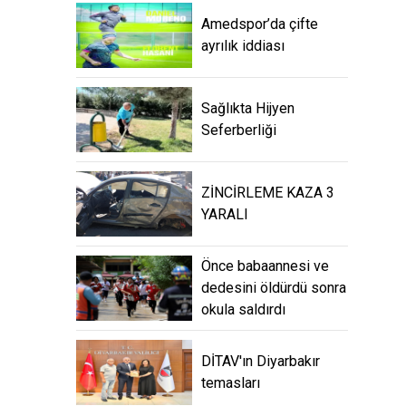
Amedspor’da çifte
ayrılık iddiası
Sağlıkta Hijyen
Seferberliği
ZİNCİRLEME KAZA 3
YARALI
Önce babaannesi ve
dedesini öldürdü sonra
okula saldırdı
DİTAV'ın Diyarbakır
temasları