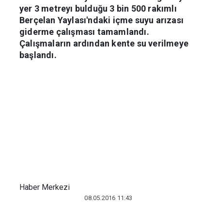
yer 3 metreyı bulduğu 3 bin 500 rakımlı
Berçelan Yaylası'ndaki içme suyu arızası
giderme çalışması tamamlandı.
Çalışmaların ardından kente su verilmeye
başlandı.
Haber Merkezi
08.05.2016 11:43
Hakkari kent merkezine içme suyu
sağlayan isale hattında meydana gelen
arıza nedeniyle harekete geçen Hakkari
Belediyesi ekipleri, arızayı gidermek için
çalışma başlattı. Yapılan incelemeler