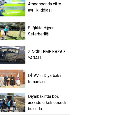
Amedspor’da çifte
ayrılık iddiası
Sağlıkta Hijyen
Seferberliği
ZİNCİRLEME KAZA 3
YARALI
DİTAV'ın Diyarbakır
temasları
Diyarbakır'da boş
arazide erkek cesedi
bulundu