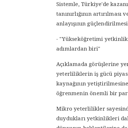
Sistemle, Türkiye'de kazanı
tanınırlığının artırılmas
anlayışının güçlendirilmesi
- "Yükseköğretimi yetkinli
adımlardan biri"
Açıklamada görüşlerine yer
yeterliliklerin iş gücü piya
kaynağının yetiştirilmesin
öğrenmenin önemli bir parça
Mikro yeterlilikler sayesin
duydukları yetkinlikleri da
dünyanın beklentilerine da