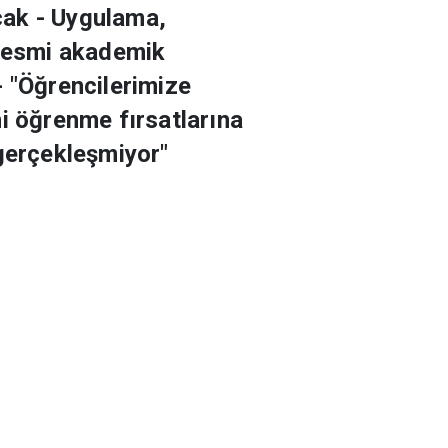
cak - Uygulama,
z resmi akademik
- "Öğrencilerimize
eni öğrenme fırsatlarına
 gerçekleşmiyor"