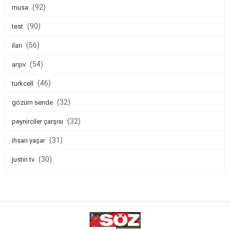
(92)
musa
(90)
test
(56)
ilan
(54)
arşiv
(46)
turkcell
(32)
gözüm sende
(32)
peynirciler çarşısı
(31)
ihsan yaşar
(30)
justin tv