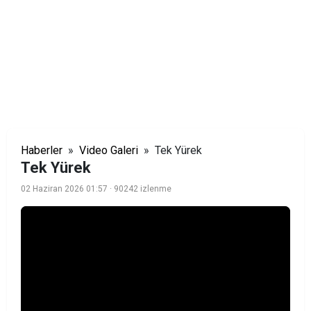
Haberler
»
Video Galeri
» Tek Yürek
Tek Yürek
02 Haziran 2026 01:57
· 90242 izlenme