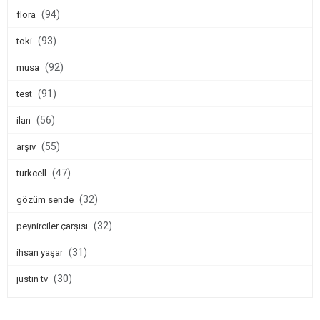
(94)
flora
(93)
toki
(92)
musa
(91)
test
(56)
ilan
(55)
arşiv
(47)
turkcell
(32)
gözüm sende
(32)
peynirciler çarşısı
(31)
ihsan yaşar
(30)
justin tv