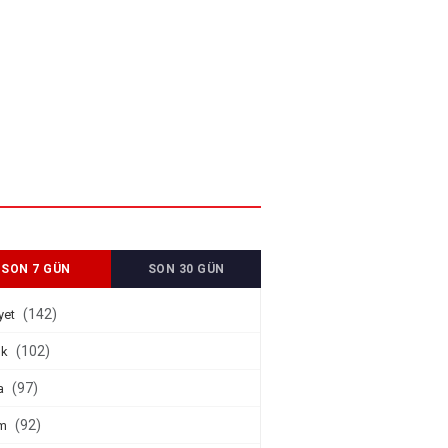
SON 7 GÜN
SON 30 GÜN
(142)
yet
(102)
ık
(97)
a
(92)
m