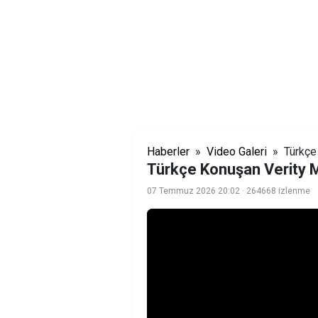
Haberler
»
Video Galeri
» Türkçe 
Türkçe Konuşan Verity M
07 Temmuz 2026 20:02
· 264668 izlenme