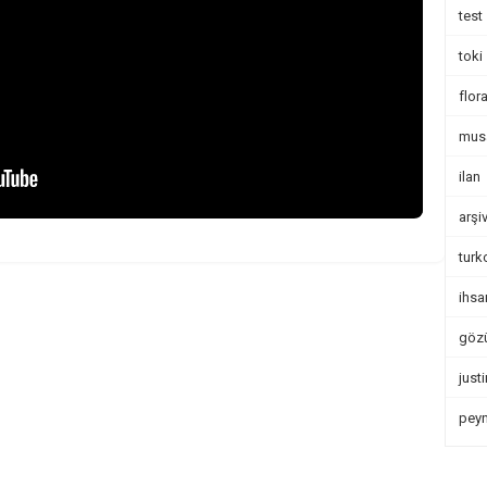
test
toki
flor
mus
ilan
arşi
turk
ihsa
göz
justi
peyn