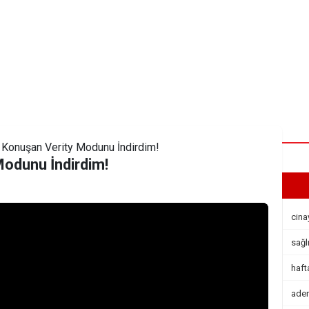
Konuşan Verity Modunu İndirdim!
odunu İndirdim!
cina
sağl
haft
ade