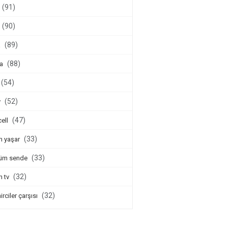
(91)
(90)
(89)
a
(88)
a
(54)
(52)
v
(47)
cell
(33)
n yaşar
(33)
üm sende
(32)
n tv
(32)
irciler çarşısı