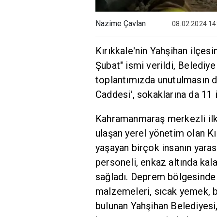
Nazime Çavlan
08.02.2024 14
Kırıkkale'nin Yahşihan ilçesi
Şubat" ismi verildi, Beledi
toplantımızda unutulmasın di
Caddesi', sokaklarına da 11 il
Kahramanmaraş merkezli ilk
ulaşan yerel yönetim olan Kı
yaşayan birçok insanın yarası
personeli, enkaz altında kal
sağladı. Deprem bölgesinde 
malzemeleri, sıcak yemek, be
bulunan Yahşihan Belediyesi, 