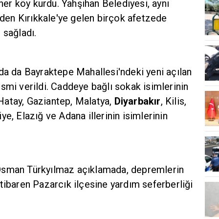
r köy kurdu. Yahşihan Belediyesi, aynı
en Kırıkkale'ye gelen birçok afetzede
 sağladı.
da da Bayraktepe Mahallesi'ndeki yeni açılan
smi verildi. Caddeye bağlı sokak isimlerinin
Hatay, Gaziantep, Malatya,
Diyarbakır
, Kilis,
e, Elazığ ve Adana illerinin isimlerinin
Osman Türkyılmaz açıklamada, depremlerin
tibaren Pazarcık ilçesine yardım seferberliği