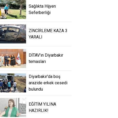
Sağlıkta Hijyen
Seferberliği
ZİNCİRLEME KAZA 3
YARALI
DİTAV'ın Diyarbakır
temasları
Diyarbakır'da boş
arazide erkek cesedi
bulundu
EĞİTİM YILINA
HAZIRLIK!