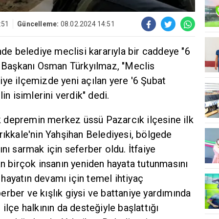
:51
Güncelleme:
08.02.2024 14:51
nde belediye meclisi kararıyla bir caddeye "6
ye Başkanı Osman Türkyılmaz, "Meclis
ye ilçemizde yeni açılan yere '6 Şubat
in isimlerini verdik" dedi.
 depremin merkez üssü Pazarcık ilçesine ilk
rıkkale'nin Yahşihan Belediyesi, bölgede
nı sarmak için seferber oldu. İtfaiye
an birçok insanın yeniden hayata tutunmasını
hayatın devamı için temel ihtiyaç
rber ve kışlık giysi ve battaniye yardımında
ilçe halkının da desteğiyle başlattığı