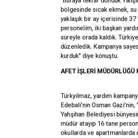
"Buraya tekrar döndük Yahşi
bölgesinde sıcak ekmek, su 
yaklaşık bir ay içerisinde 37
personelim, iki başkan yar
süreyle orada kaldık. Türkiye
düzenledik. Kampanya sayesi
kurduk" diye konuştu.
AFET İŞLERİ MÜDÜRLÜĞÜ
Türkyılmaz, yardım kampanyal
Edebali'nin Osman Gazi'nin, '
Yahşihan Belediyesi bünyesin
müdür atayıp 16 tane person
okullarda ve apartmanlarda 