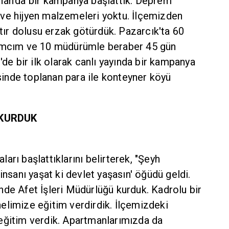
han'da bir kampanya başlattık. Deprem
ve hijyen malzemeleri yoktu. İlçemizden
 tır dolusu erzak götürdük. Pazarcık'ta 60
dımcım ve 10 müdürümle beraber 45 gün
'de bir ilk olarak canlı yayında bir kampanya
nde toplanan para ile konteyner köyü
 KURDUK
arı başlattıklarını belirterek, "Şeyh
insanı yaşat ki devlet yaşasın' öğüdü geldi.
de Afet İşleri Müdürlüğü kurduk. Kadrolu bir
elimize eğitim verdirdik. İlçemizdeki
eğitim verdik. Apartmanlarımızda da