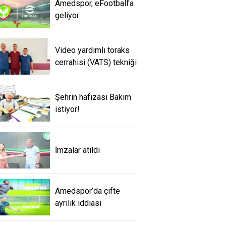
Amedspor, eFootball'a
geliyor
Video yardımlı toraks
cerrahisi (VATS) tekniği
Şehrin hafızası Bakım
istiyor!
İmzalar atıldı
Amedspor’da çifte
ayrılık iddiası