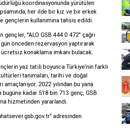
üdürlüğü koordinasyonunda yürütülen
samında, her ilde bir kız ve bir erkek
gençlerin kullanımına tahsis edildi.
n gençler, "ALO GSB 444 0 472" çağrı
r gün önceden rezervasyon yaptırarak
le ücretsiz konaklama imkanı bulacak.
çlerin yaz tatili boyunca Türkiye'nin farklı
kültürleri tanımaları, tarihi ve doğal
ri amaçlanıyor. 2022 yılından bu yana
a bugüne kadar 518 bin 713 genç, GSB
ma hizmetinden yararlandı.
yahatsever.gsb.gov.tr" adresinden