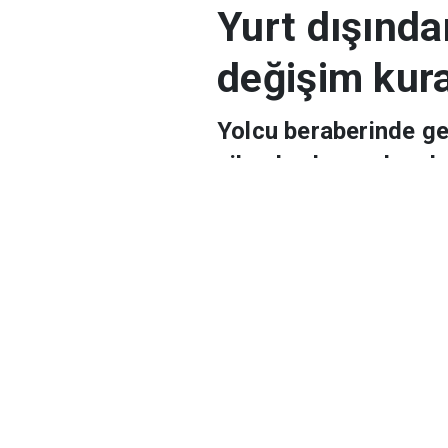
Haberler
Teknoloji
Yurt dışında
Yurt dışında
değişim kura
Yolcu beraberinde geti
cihazlarda yapılacak 
düzenlemeye gidildi.