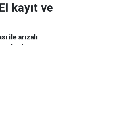
EI kayıt ve
ı ile arızalı
esaslarda