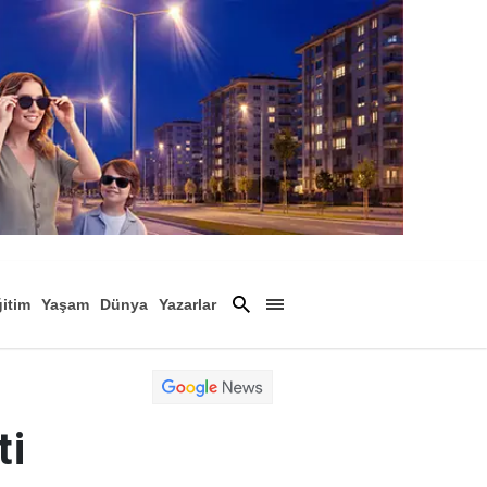
itim
Yaşam
Dünya
Yazarlar
Magazin
Arşiv
ti