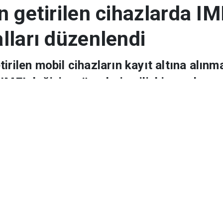
n getirilen cihazlarda IMEI kayıt ve değişim kuralları düzenlendi
n getirilen cihazlarda IM
lları düzenlendi
rilen mobil cihazların kayıt altına alınmas
IMEI değişim süreçlerine ilişkin usul ve 