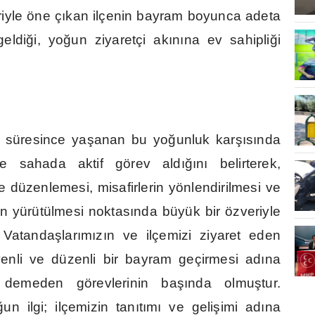
riyle öne ç
ı
kan ilçenin bayram boyunca adeta
geldi
ğ
i, yo
ğ
un ziyaretçi ak
ı
n
ı
na ev sahipli
ğ
i
 süresince ya
ş
anan bu yo
ğ
unluk kar
şı
s
ı
nda
yle sahada aktif görev ald
ığı
n
ı
belirterek,
re düzenlemesi, misafirlerin yönlendirilmesi ve
n yürütülmesi noktas
ı
nda büyük bir özveriyle
. Vatanda
ş
lar
ı
m
ı
z
ı
n ve ilçemizi ziyaret eden
üvenli ve düzenli bir bayram geçirmesi ad
ı
na
 demeden görevlerinin ba
şı
nda olmu
ş
tur.
ğ
un ilgi; ilçemizin tan
ı
t
ı
m
ı
ve geli
ş
imi ad
ı
na