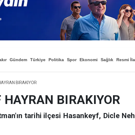
akır
Gündem
Türkiye
Politika
Spor
Ekonomi
Sağlık
Resmi İl
Düny
HAYRAN BIRAKIYOR
 HAYRAN BIRAKIYOR
n'ın tarihi ilçesi Hasankeyf, Dicle Neh
l mirasıyla ziyaretçilerini ağırlıyor.