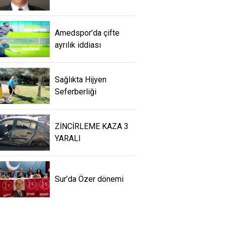
Amedspor’da çifte
ayrılık iddiası
Sağlıkta Hijyen
Seferberliği
ZİNCİRLEME KAZA 3
YARALI
Sur’da Özer dönemi