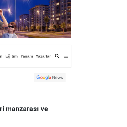
an
Eğitim
Yaşam
Yazarlar
a
Magazin
Arşiv
ri manzarası ve