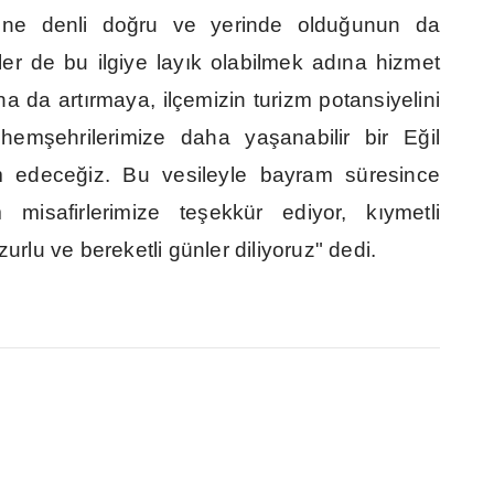
ne denli do
ğ
ru ve yerinde oldu
ğ
unun da
ler de bu ilgiye lay
ı
k olabilmek ad
ı
na hizmet
ha da art
ı
rmaya, ilçemizin turizm potansiyelini
 hem
ş
ehrilerimize daha ya
ş
anabilir bir E
ğ
il
m edece
ğ
iz. Bu vesileyle bayram süresince
 misafirlerimize te
ş
ekkür ediyor, k
ı
ymetli
zurlu ve bereketli günler diliyoruz" dedi.