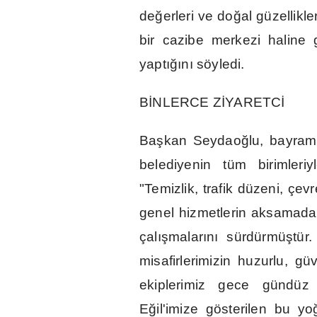
de
ğ
erleri ve do
ğ
al güzellikle
bir cazibe merkezi haline 
yapt
ığı
n
ı
söyledi.
B
İ
NLERCE Z
İ
YARETC
İ
Ba
ş
kan Seydao
ğ
lu, bayram
belediyenin tüm birimleri
"Temizlik, trafik düzeni, çev
genel hizmetlerin aksamada
çal
ış
malar
ı
n
ı
sürdürmü
ş
tür
misafirlerimizin huzurlu, g
ekiplerimiz gece gündüz
E
ğ
il'imize gösterilen bu yo