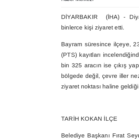
D
İ
YARBAKIR (
İ
HA) - Diy
binlerce ki
ş
i ziyaret etti.
Bayram süresince ilçeye, 
(PTS) kay
ı
tlar
ı
incelendi
ğ
in
bin 325 arac
ı
n ise ç
ı
k
ış
yap
bölgede de
ğ
il, çevre iller 
ziyaret noktas
ı
haline geldi
ğ
TAR
İ
H KOKAN
İ
LÇE
Belediye Ba
ş
kan
ı
F
ı
rat Sey