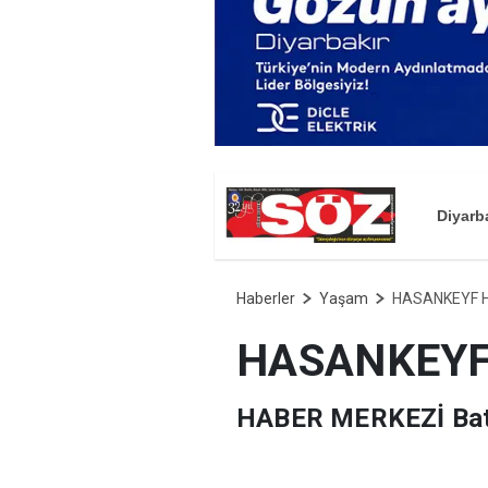
Diyarb
Haberler
Yaşam
HASANKEYF 
HASANKEYF
HABER MERKEZİ Batma
binlerce yıllık kültüre