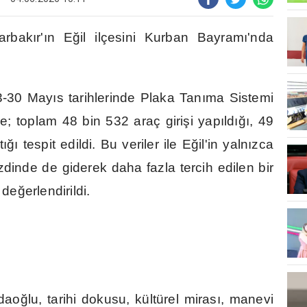
arbak
ı
r'
ı
n E
ğ
il ilçesini Kurban Bayram
ı
'nda
23-30 May
ı
s tarihlerinde Plaka Tan
ı
ma Sistemi
de; toplam 48 bin 532 araç giri
ş
i yap
ı
ld
ığı
, 49
t
ığı
tespit edildi. Bu veriler ile E
ğ
il'in yaln
ı
zca
nezdinde de giderek daha fazla tercih edilen bir
i de
ğ
erlendirildi.
dao
ğ
lu, tarihi dokusu, kültürel miras
ı
, manevi