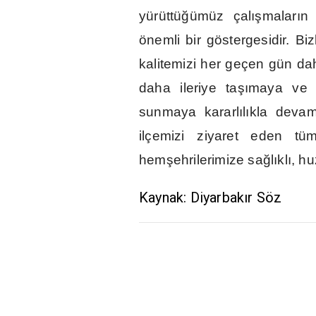
yürüttü
ğ
ümüz çal
ış
malar
ı
n 
önemli bir göstergesidir. Biz
kalitemizi her geçen gün da
daha ileriye ta
şı
maya ve
sunmaya kararl
ı
l
ı
kla deva
ilçemizi ziyaret eden tüm
hem
ş
ehrilerimize sa
ğ
l
ı
kl
ı
, hu
Kaynak: Diyarbakır Söz