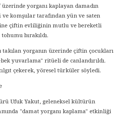
af üzerinde yorganı kaplayan damadın
i ve komşular tarafından yün ve saten
ine çiftin evliliğinin mutlu ve bereketli
k tohumu bırakıldı.
takılan yorganın üzerinde çiftin çocukları
ebek yuvarlama" ritüeli de canlandırıldı.
ılgıt çekerek, yöresel türküler söyledi.
e
rü Ufuk Yakut, geleneksel kültürün
samında "damat yorganı kaplama" etkinliği