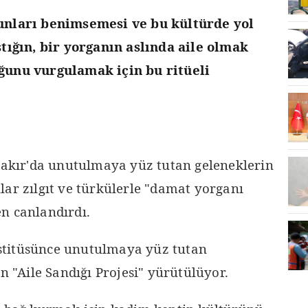
unları benimsemesi ve bu kültürde yol
stığın, bir yorganın aslında aile olmak
ğunu vurgulamak için bu ritüeli
kır'da unutulmaya yüz tutan geleneklerin
lar zılgıt ve türkülerle "damat yorganı
n canlandırdı.
titüsünce unutulmaya yüz tutan
in "Aile Sandığı Projesi" yürütülüyor.