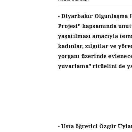
- Diyarbakır Olgunlaşma E
Projesi" kapsamında unut
yaşatılması amacıyla tems
kadınlar, zılgıtlar ve yör
yorganı üzerinde evlenece
yuvarlama" ritüelini de ya
- Usta öğretici Özgür Uyla