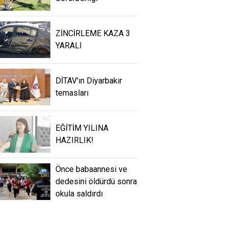
ZİNCİRLEME KAZA 3
YARALI
DİTAV'ın Diyarbakır
temasları
EĞİTİM YILINA
HAZIRLIK!
Önce babaannesi ve
dedesini öldürdü sonra
okula saldırdı