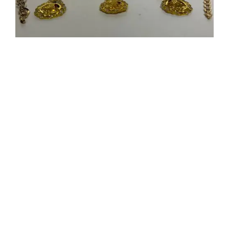
Nazime Çavlan
02.02.2024 15:46
Güncelleme:
02.02.2024 15:46
Ağına düşürdükleri kuyumcuları sattıkları
sahte altınlarla dolandıran şebekeye
yönelik düzenlenen operasyonda
gözaltına alınan 4 şüpheliden 3’ü
tutuklanarak cezaevine gönderildi.
Zanlıların 8 farklı ilde dolandırdıkları 25