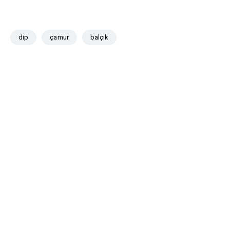
dip
çamur
balçık