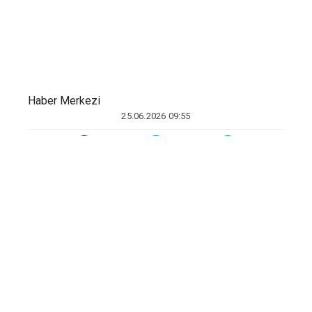
Haber Merkezi
25.06.2026 09:55
HABER MERKEZİ
Çevre, Şehircilik ve İklim Değişikliği
Bakanlığı koordinasyonunda, Türkiye
Çevre Ajansı (TÜÇA) tarafından
yürütülen DOA Sistemi, 81 il ve 973