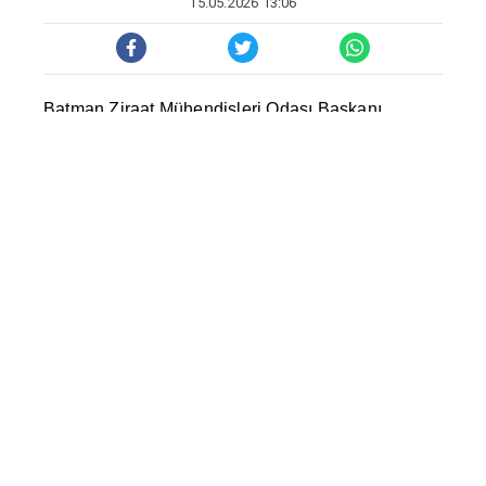
15.05.2026 13:06
Batman Ziraat Mühendisleri Odas
ı
Ba
ş
kan
ı
Ebubekir Do
ğ
an, Dünya Çiftçiler Günü dolay
ı
s
ı
yla
yapt
ığı
aç
ı
klamada, çiftçilerin artan maliyetler
alt
ı
nda ezildi
ğ
ini belirterek mazot, gübre ve tohum
fiyatlar
ı
n
ı
n kontrol alt
ı
na al
ı
nmas
ı
gerekti
ğ
ini
söyledi.