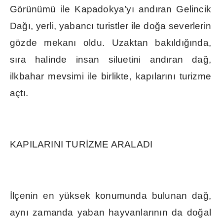
Görünümü ile Kapadokya’y
ı
and
ı
ran Gelincik
Da
ğı
, yerli, yabanc
ı
turistler ile do
ğ
a severlerin
gözde mekan
ı
oldu. Uzaktan bak
ı
ld
ığı
nda,
s
ı
ra halinde insan siluetini and
ı
ran da
ğ
,
ilkbahar mevsimi ile birlikte, kap
ı
lar
ı
n
ı
turizme
açt
ı
.
KAPILARINI TUR
İ
ZME ARALADI
İ
lçenin en yüksek konumunda bulunan da
ğ
,
ayn
ı
zamanda yaban hayvanlar
ı
n
ı
n da do
ğ
al