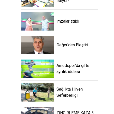
istiyor!
İmzalar atıldı
Değer'den Eleştiri
Amedspor’da çifte
ayrılık iddiası
Sağlıkta Hijyen
Seferberliği
ZİNCİRLEME KAZA 3