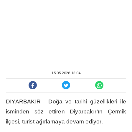
15.05.2026 13:04
D
İ
YARBAKIR - Do
ğ
a ve tarihi güzellikleri ile
isminden söz ettiren Diyarbak
ı
r’
ı
n Çermik
ilçesi, turist a
ğı
rlamaya devam ediyor.