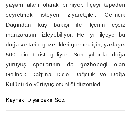
ya
ş
am alan
ı
olarak biliniyor.
İ
lçeyi tepeden
seyretmek isteyen ziyaretçiler, Gelincik
Da
ğı
ndan ku
ş
bak
ışı
ile ilçenin e
ş
siz
manzaras
ı
n
ı
izleyebiliyor. Her y
ı
l ilçeye bu
do
ğ
a ve tarihi güzellikleri görmek için, yakla
şı
k
500 bin turist geliyor. Son y
ı
llarda do
ğ
a
yürüyü
ş
sporlar
ı
n
ı
n da gözbebe
ğ
i olan
Gelincik Da
ğ
’
ı
na Dicle Da
ğ
c
ı
l
ı
k ve Do
ğ
a
Kulübü de yürüyü
ş
etkinli
ğ
i düzenledi.
Kaynak: Diyarbakır Söz