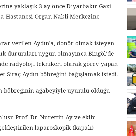
erine yaklaşık 3 ay önce Diyarbakır Gazi
ma Hastanesi Organ Nakli Merkezine
rar verilen Aydın'a, donör olmak isteyen
lık durumları uygun olmayınca Bingöl'de
nde radyoloji teknikeri olarak görev yapan
t Siraç Aydın böbreğini bağışlamak istedi.
ın böbreğinin ağabeyiyle uyumlu olduğu
usu Prof. Dr. Nurettin Ay ve ekibi
ekleştirilen laparoskopik (kapalı)