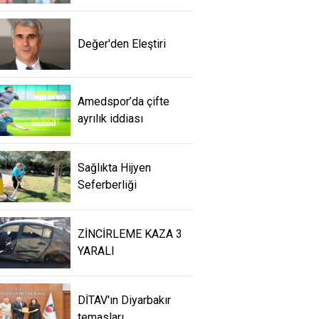
Değer'den Eleştiri
Amedspor’da çifte
ayrılık iddiası
Sağlıkta Hijyen
Seferberliği
ZİNCİRLEME KAZA 3
YARALI
DİTAV'ın Diyarbakır
temasları