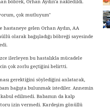
nan böbrek, Orhan Aydın'a nakledildi.
diyorum, çok mutluyum"
le hastaneye gelen Orhan Aydın, AA
üllü olarak bağışladığı böbreği sayesinde
edi.
izce ilerleyen bu hastalıkla mücadele
in çok zorlu geçtiğini belirtti.
ması gerektiğini söylediğini anlatarak,
am bağışta bulunmak istediler. Annemin
ı, kabul edilmedi. Babamın da kalp
ktoru izin vermedi. Kardeşim gönüllü