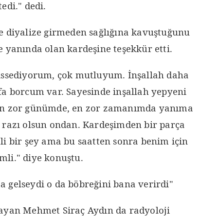
edi." dedi.
e diyalize girmeden sağlığına kavuştuğunu
e yanında olan kardeşine teşekkür etti.
hissediyorum, çok mutluyum. İnşallah daha
fa borcum var. Sayesinde inşallah yepyeni
 En zor günümde, en zor zamanımda yanıma
 razı olsun ondan. Kardeşimden bir parça
li bir şey ama bu saatten sonra benim için
li." diye konuştu.
 gelseydi o da böbreğini bana verirdi"
layan Mehmet Siraç Aydın da radyoloji