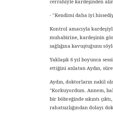
cerrahiyle kardeşinden alı
- "Kendimi daha iyi hisse
Kontrol amacıyla kardeşiy
muhabirine, kardeşinin gön
sağlığına kavuştuğunu söyl
Yaklaşık 6 yıl boyunca sess
ettiğini anlatan Aydın, sürec
Aydın, doktorların nakil ol
"Korkuyordum. Annem, bab
bir böbreğinde sıkıntı çıkt
rahatsızlığından dolayı do