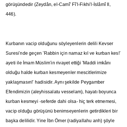
görü
ş
ündedir (Zeydân, el-Camî' Fî'l-Fikhi'l-
İ
slâmî II,
446).
Kurban
ı
n vacip oldu
ğ
unu söyleyenlerin delili Kevser
Suresi'nde geçen 'Rabbin için namaz k
ı
l ve kurban kes!'
ayeti ile
İ
mam Müslim'in rivayet etti
ğ
i 'Maddi imkân
ı
oldu
ğ
u halde kurban kesmeyenler mescitlerimize
yakla
ş
mas
ı
n!' hadisidir. Ayn
ı
ş
ekilde Peygamber
Efendimizin (aleyhissalatu vesselam), hayat
ı
boyunca
kurban kesmeyi -seferde dahi olsa- hiç terk etmemesi,
vacip oldu
ğ
u görü
ş
ünü benimseyenlerin getirdikleri bir
ba
ş
ka delilidir. Yine
İ
bn Ömer (radiyallahu anh)
ş
öyle