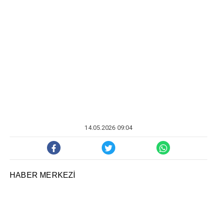
14.05.2026 09:04
HABER MERKEZ
İ