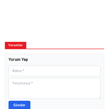
Yorumlar
Yorum Yap
Gönder