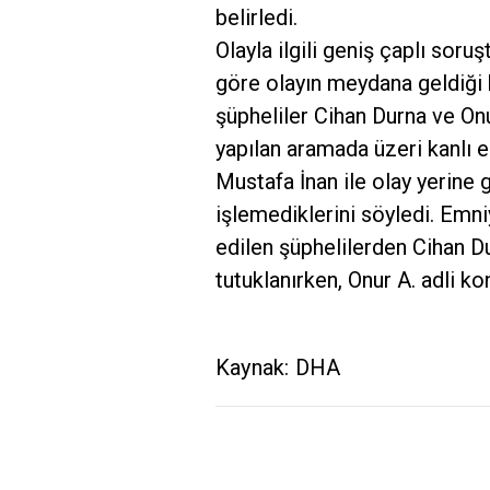
belirledi.
Olayla ilgili geniş çaplı soru
göre olayın meydana geldiği bö
şüpheliler Cihan Durna ve Onur
yapılan aramada üzeri kanlı 
Mustafa İnan ile olay yerine gi
işlemediklerini söyledi. Em
edilen şüphelilerden Cihan D
tutuklanırken, Onur A. adli ko
Kaynak: DHA