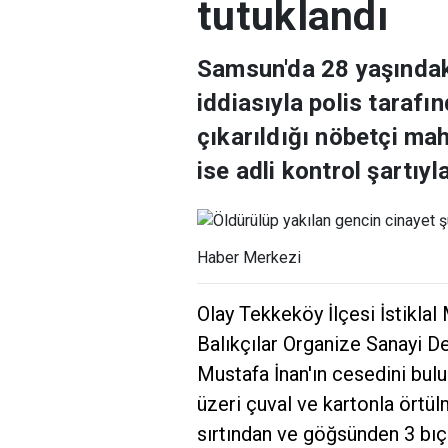
tutuklandı
Samsun'da 28 yaşındaki
iddiasıyla polis tarafı
çıkarıldığı nöbetçi ma
ise adli kontrol şartıyl
Haber Merkezi
Olay Tekkeköy İlçesi İstikla
Balıkçılar Organize Sanayi De
Mustafa İnan'ın cesedini bulu
üzeri çuval ve kartonla örtü
sırtından ve göğsünden 3 bıç