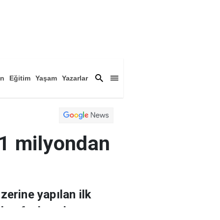
an
Eğitim
Yaşam
Yazarlar
a
Magazin
Arşiv
 1 milyondan