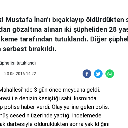
 Mustafa İnan'ı bıçaklayıp öldürdükten s
ndan gözaltına alınan iki şüpheliden 28 y
hkeme tarafından tutuklandı. Diğer şüphel
a serbest bırakıldı.
20.05.2016 14:22
l Mahallesi'nde 3 gün önce meydana geldi.
resi ile denizin kesiştiği sahil kısmında
p polise haber verdi. Olay yerine gelen polis,
lmüş cesedin üzerinde yaptığı incelemede
ak darbesiyle öldürüldükten sonra yakıldığını