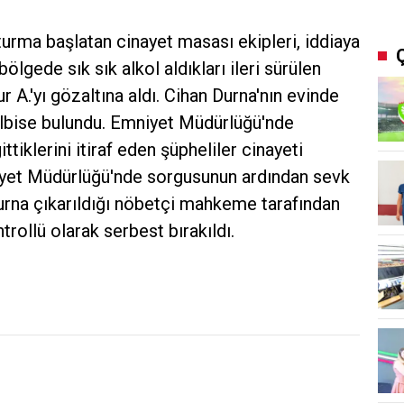
şturma başlatan cinayet masası ekipleri, iddiaya
lgede sık sık alkol aldıkları ileri sürülen
 A.'yı gözaltına aldı. Cihan Durna'nın evinde
elbise bulundu. Emniyet Müdürlüğü'nde
ttiklerini itiraf eden şüpheliler cinayeti
niyet Müdürlüğü'nde sorgusunun ardından sevk
urna çıkarıldığı nöbetçi mahkeme tarafından
ntrollü olarak serbest bırakıldı.