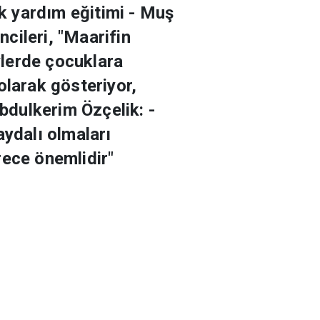
lk yardım eğitimi - Muş
cileri, "Maarifin
öylerde çocuklara
olarak gösteriyor,
Abdulkerim Özçelik: -
aydalı olmaları
rece önemlidir"