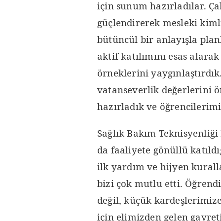
için sunum hazırladılar. Ç
güçlendirerek mesleki kiml
bütüncül bir anlayışla pla
aktif katılımını esas alara
örneklerini yaygınlaştırdık
vatanseverlik değerlerini ö
hazırladık ve öğrencilerim
Sağlık Bakım Teknisyenliğ
da faaliyete gönüllü katıld
ilk yardım ve hijyen kuralla
bizi çok mutlu etti. Öğrend
değil, küçük kardeşlerimize
için elimizden gelen gayret