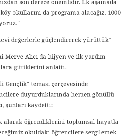
mızdan son derece önemlidir. İlk aşamada
 köy okullarını da programa alacağız. 1000
yoruz."
nevi değerlerle güçlendirerek yürüttük"
i Merve Alıcı da hijyen ve ilk yardım
ara gittiklerini anlattı.
li Gençlik" teması çerçevesinde
rencilere duyurduklarında hemen gönüllü
ı, şunları kaydetti:
 alarak öğrendiklerini toplumsal hayatla
deceğimiz okuldaki öğrencilere sergilemek