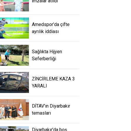
İmzalar atıldı
Amedspor’da çifte
ayrılık iddiası
Sağlıkta Hijyen
Seferberliği
ZİNCİRLEME KAZA 3
YARALI
DİTAV'ın Diyarbakır
temasları
Diyarbakır'da boş