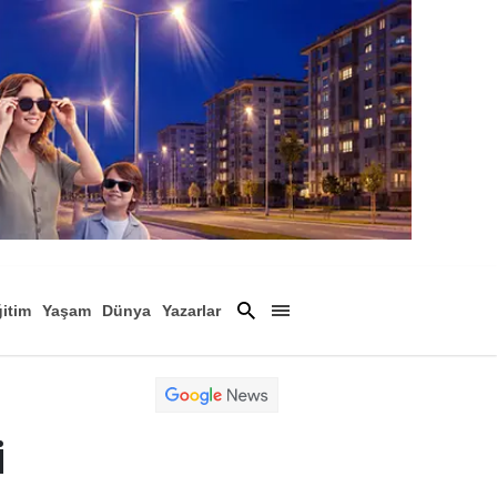
itim
Yaşam
Dünya
Yazarlar
Magazin
Arşiv
i