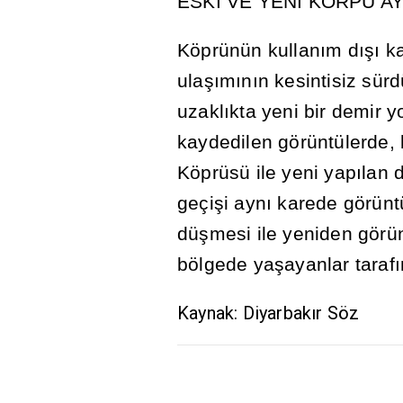
ESK
İ
VE YEN
İ
KÖRPÜ AY
Köprünün kullan
ı
m d
ışı
ka
ula
şı
m
ı
n
ı
n kesintisiz sür
uzakl
ı
kta yeni bir demir y
kaydedilen görüntülerde, 
Köprüsü ile yeni yap
ı
lan 
geçi
ş
i ayn
ı
karede görünt
dü
ş
mesi ile yeniden görün
bölgede ya
ş
ayanlar taraf
ı
Kaynak: Diyarbakır Söz