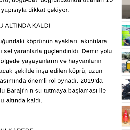
 yap
ı
s
ı
yla dikkat çekiyor.
SU ALTINDA KALDI
u
ğ
undaki köprünün ayaklar
ı
, ak
ı
nt
ı
lara
sel yaranlarla güçlendirildi. Demir yolu
bölgede ya
ş
ayanlar
ı
n ve hayvanlar
ı
n
yacak
ş
ekilde in
ş
a edilen köprü, uzun
la
şı
m
ı
nda önemli rol oynad
ı
. 2019'da
lu Baraj
ı
'n
ı
n su tutmaya ba
ş
lamas
ı
ile
u alt
ı
nda kald
ı
.