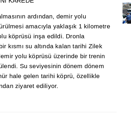
NI KAREDE
lmas
ı
n
ı
n ard
ı
ndan, demir yolu
dürülmesi amac
ı
yla yakla
şı
k 1 kilometre
olu köprüsü in
ş
a edildi. Dronla
bir k
ı
sm
ı
su alt
ı
nda kalan tarihi Zilek
demir yolu köprüsü üzerinde bir trenin
ülendi. Su seviyesinin dönem dönem
ür hale gelen tarihi köprü, özellikle
ndan ziyaret ediliyor.