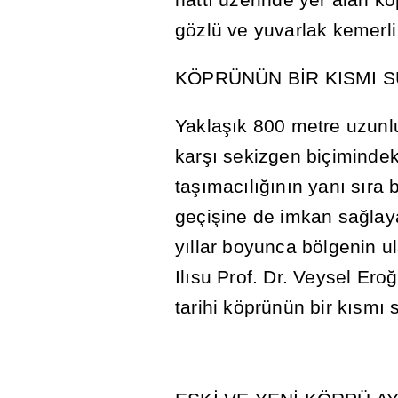
gözlü ve yuvarlak kemerli
KÖPRÜNÜN B
İ
R KISMI 
Yakla
şı
k 800 metre uzunl
kar
şı
sekizgen biçimindeki 
ta
şı
mac
ı
l
ığı
n
ı
n yan
ı
s
ı
ra 
geçi
ş
ine de imkan sa
ğ
la
y
ı
llar boyunca bölgenin u
Il
ı
su Prof. Dr. Veysel Ero
ğ
tarihi köprünün bir k
ı
sm
ı
s