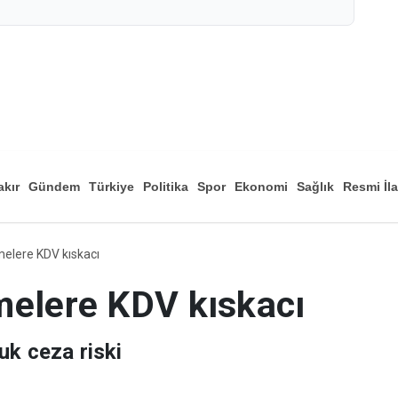
akır
Gündem
Türkiye
Politika
Spor
Ekonomi
Sağlık
Resmi İl
Düny
melere KDV kıskacı
melere KDV kıskacı