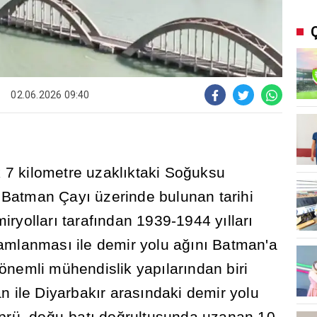
02.06.2026 09:40
k 7 kilometre uzakl
ı
ktaki So
ğ
uksu
 Batman Çay
ı
üzerinde bulunan tarihi
iryollar
ı
taraf
ı
ndan 1939-1944 y
ı
llar
ı
mamlanmas
ı
ile demir yolu a
ğı
n
ı
Batman'a
önemli mühendislik yap
ı
lar
ı
ndan biri
an ile Diyarbak
ı
r aras
ı
ndaki demir yolu
prü, do
ğ
u-bat
ı
do
ğ
rultusunda uzanan 10