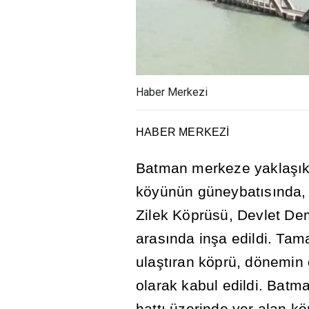
Haber Merkezi
HABER MERKEZ
İ
Batman merkeze yakla
şı
köyünün güneybat
ı
s
ı
nda,
Zilek Köprüsü, Devlet Dem
aras
ı
nda in
ş
a edildi. Ta
ula
ş
t
ı
ran köprü, dönemin 
olarak kabul edildi. Batm
hatt
ı
üzerinde yer alan kö