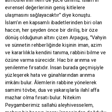
atmosferinin hem de yüce dinimiz İslam’ın
evrensel değerlerinin geniş kitlelere
ulaşmasını sağlayacaktır" diye konuştu.
İslam’ın en kapsamlı ibadetlerinden biri olan
haccın, her şeyden önce bir diriliş, bir öze
dönüş olduğunun altını çizen Arpaguş, "Vahyin
ve sünnetin rehberliğinde kişinin iman, azim
ve kararlılıkla kendini tanıma, rabbini bilme ve
özüne varma sürecidir. Hac bir arınma ve
yenilenme fırsatıdır. İnsan burada geçmişiyle
yüzleşerek hata ve günahlarından arınma
imkânı bulur. Âlemlerin rabbine yönelerek
samimi tövbe, dua ve yakarışlarla ilahî affa
mazhar olma fırsatı bulur. Nitekim
Peygamberimiz sallahü aleyhivesselem,