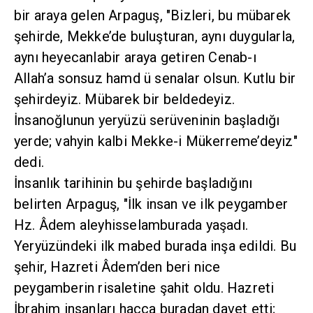
bir araya gelen Arpaguş, "Bizleri, bu mübarek
şehirde, Mekke’de buluşturan, aynı duygularla,
aynı heyecanlabir araya getiren Cenab-ı
Allah’a sonsuz hamd ü senalar olsun. Kutlu bir
şehirdeyiz. Mübarek bir beldedeyiz.
İnsanoğlunun yeryüzü serüveninin başladığı
yerde; vahyin kalbi Mekke-i Mükerreme’deyiz"
dedi.
İnsanlık tarihinin bu şehirde başladığını
belirten Arpaguş, "İlk insan ve ilk peygamber
Hz. Âdem aleyhisselamburada yaşadı.
Yeryüzündeki ilk mabed burada inşa edildi. Bu
şehir, Hazreti Âdem’den beri nice
peygamberin risaletine şahit oldu. Hazreti
İbrahim insanları hacca buradan davet etti;