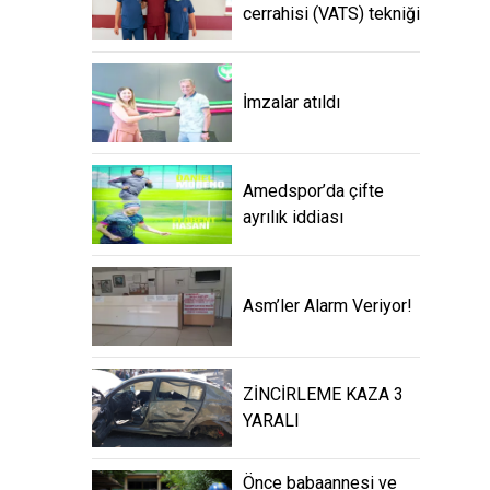
cerrahisi (VATS) tekniği
İmzalar atıldı
Amedspor’da çifte
ayrılık iddiası
Asm’ler Alarm Veriyor!
ZİNCİRLEME KAZA 3
YARALI
Önce babaannesi ve