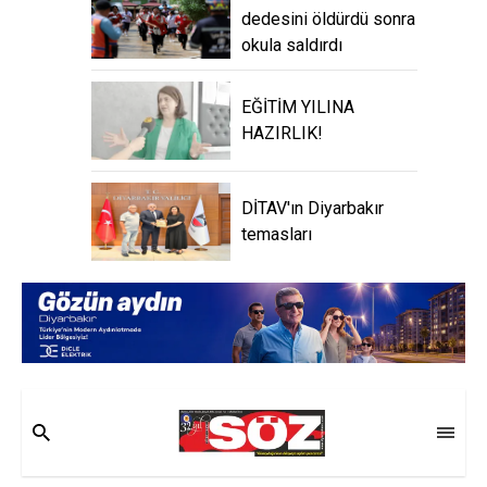
dedesini öldürdü sonra
okula saldırdı
EĞİTİM YILINA
HAZIRLIK!
DİTAV'ın Diyarbakır
temasları