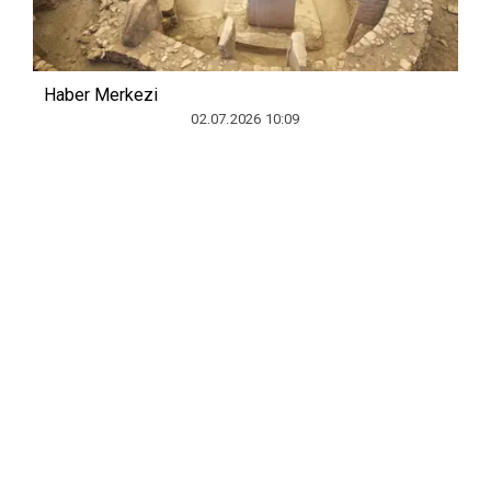
Haber Merkezi
02.07.2026 10:09
ŞANLIURFA - Dünyanın bilinen en eski
inanç merkezi olarak kabul edilen ve
"tarihin sıfır noktası" şeklinde
nitelendirilen Göbeklitepe, UNESCO
Dünya Mirası Listesi'ne kabul edilişinin
sekizinci yılında 4 milyon 409 bin 590
kişiyi misafir etti.